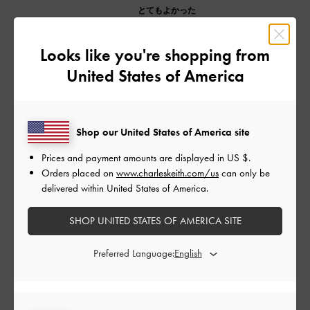
とてもよかった
品質
Looks like you're shopping from
とてもよかった
United States of America
もっと見る
Shop our United States of America site
フィルター
Prices and payment amounts are displayed in
US $
.
Orders placed on
www.charleskeith.com/us
can only be
並べ替え
最新
:
delivered within United States of America.
SHOP UNITED STATES OF AMERICA SITE
公
2024-08-01
ご利用者様
開
Preferred Language:
かわいい
日