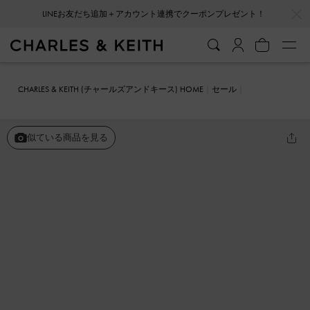
…
…
LINEお友だち追加＋アカウント連携でクーポンプレゼント！
CHARLES & KEITH (チャールズアンドキース) HOME
セール
シューズ
ミュール
クロシェット&レザー ビーズドヒールミュール
似ている商品を見る