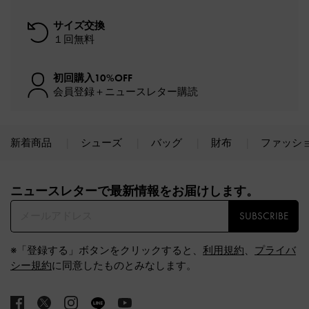
サイズ交換
１回無料
初回購入10%OFF
会員登録＋ニュースレター購読
新着商品
シューズ
バッグ
財布
ファッシ
Site footer
ニュースレターで最新情報をお届けします。​
SUBSCRIBE
※「登録する」ボタンをクリックすると、
利用規約
、
プライバ
シー規約
に同意したものとみなします。