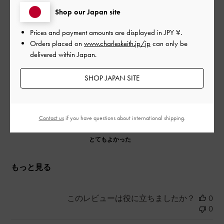
きれいめ合わせやすい
Shop our Japan site
履き慣れれば靴擦れもなく歩きやすい
ただつま先がとんがってるので階段登る時ぶつけやすくて黒く
Prices and payment amounts are displayed in
JPY ¥
.
なりやすいので要注意
Orders placed on
www.charleskeith.jp/jp
can only be
delivered within Japan.
|
サイズ:
37/23.5cm
カラー:
ホワイト系
SHOP JAPAN SITE
デザイン
とてもよかった
Contact us
if you have questions about international shipping.
品質
とてもよかった
もっと見る
このレビューは役に立ちましたか？
0
0