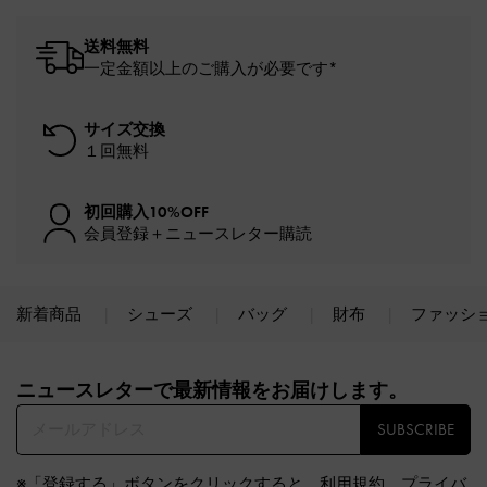
送料無料
一定金額以上のご購入が必要です*
サイズ交換
１回無料
初回購入10%OFF
会員登録＋ニュースレター購読
新着商品
シューズ
バッグ
財布
ファッシ
Site footer
ニュースレターで最新情報をお届けします。​
SUBSCRIBE
※「登録する」ボタンをクリックすると、
利用規約
、
プライバ