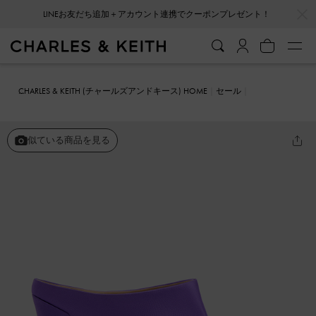
…
…
LINEお友だち追加＋アカウント連携でクーポンプレゼント！
CHARLES & KEITH (チャールズアンドキース) HOME
セール
シューズ
サンダル
Delphine デルフィーヌ プラットフォームミュー
ル
似ている商品を見る