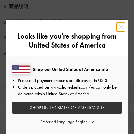
商品説明
商品詳細 / お手入れ方法
Looks like you're shopping from
特典
United States of America
配送 & 返品
Shop our United States of America site
Prices and payment amounts are displayed in
US $
.
Orders placed on
www.charleskeith.com/us
can only be
delivered within United States of America.
レビューは購入した方のみ投稿ができます。
SHOP UNITED STATES OF AMERICA SITE
Preferred Language: