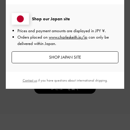
Shop our Japan site
カスタマーレビュー
Prices and payment amounts are displayed in
JPY ¥
.
Orders placed on
www.charleskeith.jp/jp
can only be
delivered within Japan.
SHOP JAPAN SITE
ご感想をお聞かせください
Let us know what you think
Contact us
if you have questions about international shipping.
レビューを書く