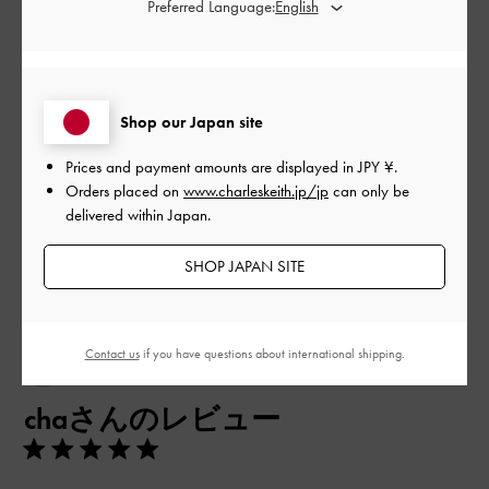
Preferred Language:
とてもよかった
品質
とてもよかった
Shop our Japan site
Prices and payment amounts are displayed in
JPY ¥
.
もっと見る
Orders placed on
www.charleskeith.jp/jp
can only be
delivered within Japan.
フィルター
SHOP JAPAN SITE
並べ替え
最新
:
Contact us
if you have questions about international shipping.
公
2023-11-01
ご利用者様
開
chaさんのレビュー
日