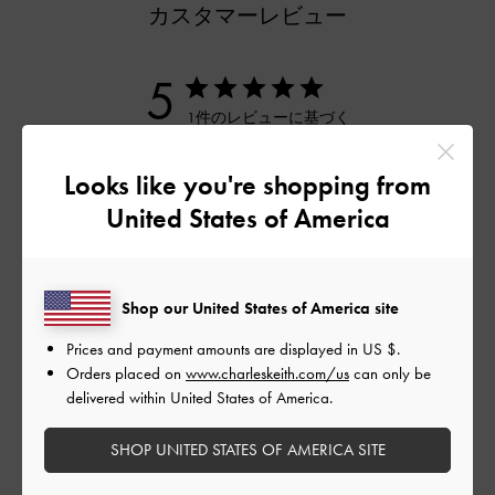
カスタマーレビュー
5
1件のレビューに基づく
5
1
Looks like you're shopping from
4
0
United States of America
3
0
2
0
1
0
Shop our United States of America site
Prices and payment amounts are displayed in
US $
.
Orders placed on
www.charleskeith.com/us
can only be
レビューを書く
delivered within United States of America.
SHOP UNITED STATES OF AMERICA SITE
デザイン