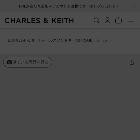
…
…
LINEお友だち追加＋アカウント連携でクーポンプレゼント！
CHARLES & KEITH (チャールズアンドキース) HOME
セール
シューズ
ミュール
スクエアトゥ スタッズレザーヒールミュール
似ている商品を見る