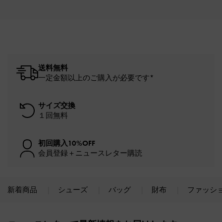
送料無料
一定金額以上のご購入が必要です*
サイズ交換
１回無料
初回購入10%OFF
会員登録＋ニュースレター購読
新着商品
シューズ
バッグ
財布
ファッシ
Site footer