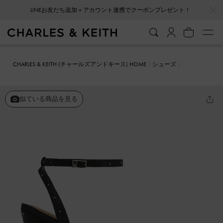
…
…
LINEお友だち追加＋アカウント連携でクーポンプレゼント！
CHARLES & KEITH (チャールズアンドキース) HOME
シューズ
ヒール
Michelle ミシェル ポリエステルクリスタルエンベリシュッド
プラットフォームサンダル
似ている商品を見る