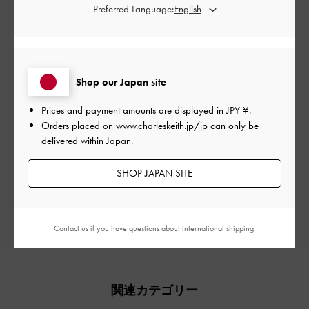
Preferred Language:
カスタマーレビュー
Shop our Japan site
Prices and payment amounts are displayed in
JPY ¥
.
ご感想をお聞かせください
Orders placed on
www.charleskeith.jp/jp
can only be
delivered within Japan.
Let us know what you think
SHOP JAPAN SITE
レビューを書く
Contact us
if you have questions about international shipping.
関連カテゴリー