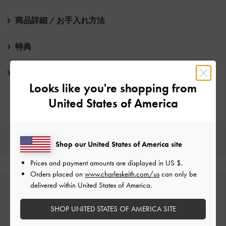
商品詳細 / お手入れ方法
特典
配送 & 返品
Looks like you're shopping from
United States of America
レビューは購入した方のみ投稿ができます。
Shop our United States of America site
Prices and payment amounts are displayed in
US $
.
Orders placed on
www.charleskeith.com/us
can only be
delivered within United States of America.
SHOP UNITED STATES OF AMERICA SITE