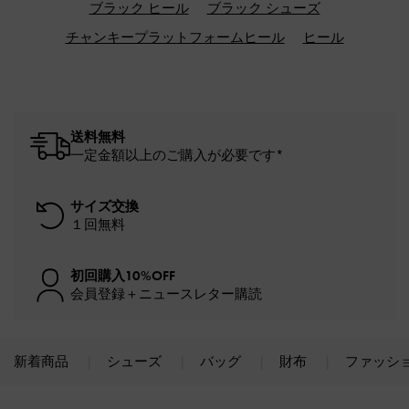
ブラック ヒール
ブラック シューズ
チャンキープラットフォームヒール
ヒール
送料無料
一定金額以上のご購入が必要です*
サイズ交換
１回無料
初回購入10%OFF
会員登録＋ニュースレター購読
新着商品
シューズ
バッグ
財布
ファッシ
Site footer