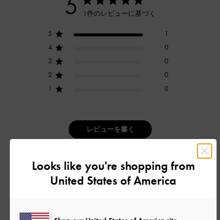
5
1件のレビューに基づく
5
1
4
0
3
0
2
0
1
0
レビューを書く
Looks like you're shopping from
デザイン
United States of America
とてもよかった
品質