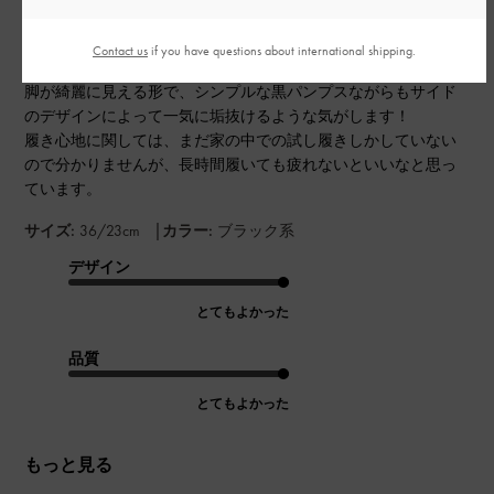
地に関しては、まだ家の中での
Contact us
if you have questions about international shipping.
脚が綺麗に見える形で、シンプルな黒パンプスながらもサイド
のデザインによって一気に垢抜けるような気がします！
履き心地に関しては、まだ家の中での試し履きしかしていない
ので分かりませんが、長時間履いても疲れないといいなと思っ
ています。
|
サイズ:
36/23cm
カラー:
ブラック系
デザイン
とてもよかった
品質
とてもよかった
もっと見る