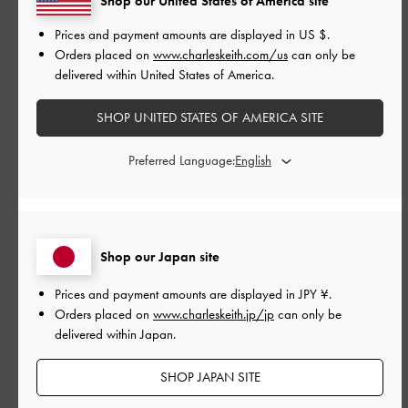
Shop our United States of America site
とてもよかった
Prices and payment amounts are displayed in
US $
.
Orders placed on
www.charleskeith.com/us
can only be
もっと見る
delivered within United States of America.
SHOP UNITED STATES OF AMERICA SITE
フィルター
Preferred Language:
並べ替え
最新
:
公
2026-08-05
ご利用者様
開
Shop our Japan site
脚が綺麗に見える形で、シンプ
日
Prices and payment amounts are displayed in
JPY ¥
.
ルな黒パンプスながらもサイド
Orders placed on
www.charleskeith.jp/jp
can only be
delivered within Japan.
のデザインによって一気に垢抜
けるような気がします！ 履き心
SHOP JAPAN SITE