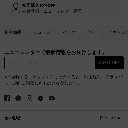
初回購入10%OFF
会員登録＋ニュースレター購読
新着商品
シューズ
バッグ
財布
ファッシ
Site footer
ニュースレターで最新情報をお届けします。​
SUBSCRIBE
※「登録する」ボタンをクリックすると、
利用規約
、
プライバ
シー規約
に同意したものとみなします。
国/地域:
日本,
JPY ¥