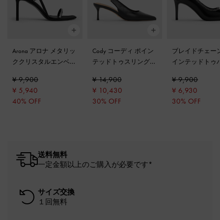
Arona アロナ メタリッ
Cody コーディ ポイン
ブレイドチェーン
ククリスタルエンベリ
テッドトゥスリングバ
インテッドトゥ
シュッドスティレット
ックキトゥンヒール
-
ス
-
ブラックボ
¥ 9,900
¥ 14,900
¥ 9,900
ヒールサンダル
-
ブラ
ブラック
¥ 5,940
¥ 10,430
¥ 6,930
ックテクスチャー
40% OFF
30% OFF
30% OFF
送料無料
一定金額以上のご購入が必要です*
サイズ交換
１回無料