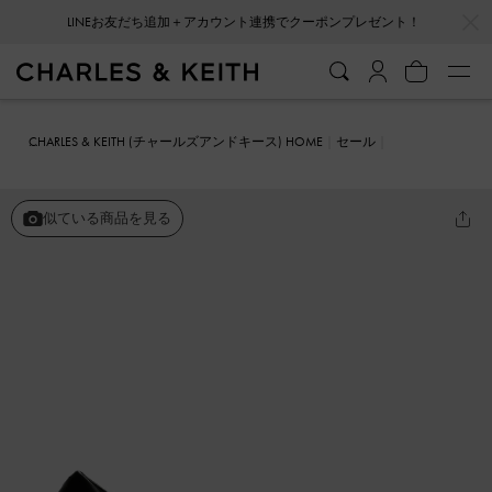
…
…
LINEお友だち追加＋アカウント連携でクーポンプレゼント！
CHARLES & KEITH (チャールズアンドキース) HOME
セール
シューズ
パンプス
レザーバックルディテール ポインテッドトゥ
スティレットパンプス
似ている商品を見る