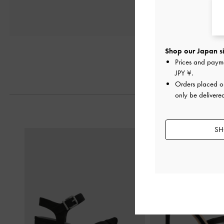
Shop our Japan si
Prices and paym
JPY ¥
.
Orders placed 
only be delivere
SH