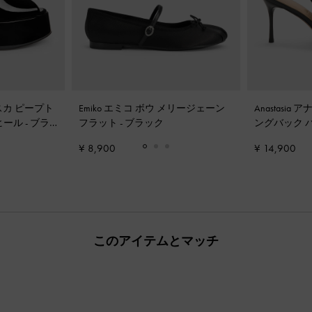
ェスカ ピープト
Emiko エミコ ボウ メリージェーン
Anastasi
ヒール
-
ブラ
フラット
-
ブラック
ングバック 
ックス
¥ 8,900
¥ 14,900
このアイテムとマッチ