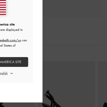
erica site
are displayed in
eskeith.com/us
can
ed States of
 AMERICA SITE