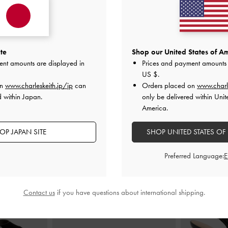
te
Shop our United States of Am
ent amounts are displayed in
Prices and payment amounts 
US $
.
on
www.charleskeith.jp/jp
can
Orders placed on
www.charl
d within Japan.
only be delivered within Unit
America.
おすすめのアイテム
OP JAPAN SITE
SHOP UNITED STATES OF
Preferred Language:
Contact us
if you have questions about international shipping.