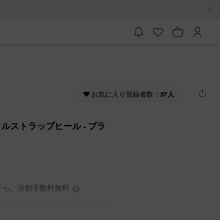
♥ お気に入り登録者数：
37人
クルストラップヒール
- ブラ
7円から。分割手数料無料