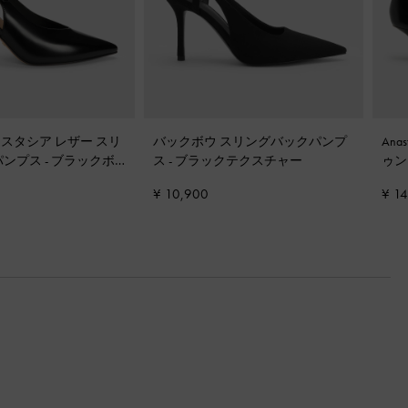
a アナスタシア レザー スリ
バックボウ スリングバックパンプ
Ana
パンプス
-
ブラックボ
ス
-
ブラックテクスチャー
ゥ
¥ 10,900
¥ 1