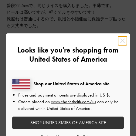
普段22. 5cmで、同じサイズを購入しました。甲薄です。
ヒールは高いですが、軽くて歩きやすいです！
靴擦れは普通にするので、親指と小指側面に保護テープ貼った
ら大丈夫でした。
|
サイズ:
35/22.5cm
カラー:
シルバー系
デザイン
Looks like you're shopping from
United States of America
とてもよかった
品質
Shop our United States of America site
とてもよかった
Prices and payment amounts are displayed in
US $
.
もっと見る
Orders placed on
www.charleskeith.com/us
can only be
delivered within United States of America.
このレビューは役に立ちましたか？
0
SHOP UNITED STATES OF AMERICA SITE
0