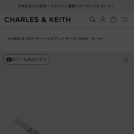
…
…
LINEお友だち追加＋アカウント連携でクーポンプレゼント！
CHARLES & KEITH (チャールズアンドキース) HOME
セール
シューズ
サンダル
ジェムエンベリッシュド アシメトリックサンダ
ル
似ている商品を見る