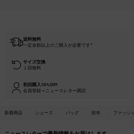
送料無料
一定金額以上のご購入が必要です*
サイズ交換
１回無料
初回購入10%OFF
会員登録＋ニュースレター購読
新着商品
シューズ
バッグ
財布
ファッシ
Site footer
ニュースレターで最新情報をお届けします。​