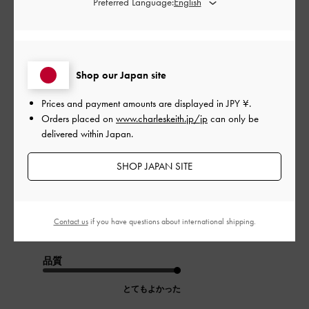
Preferred Language:
公
2023-06-24
ご利用者様
開
可愛い！
日
Shop our Japan site
Prices and payment amounts are displayed in
JPY ¥
.
Orders placed on
www.charleskeith.jp/jp
can only be
キラキラしてて可愛いです！
delivered within Japan.
普段23. 5か24で、37で丁度でした！
ヒールの高さも丁度良く歩きやすいです。
SHOP JAPAN SITE
|
サイズ:
37/23.5cm
カラー:
ブラック系
デザイン
Contact us
if you have questions about international shipping.
とてもよかった
品質
とてもよかった