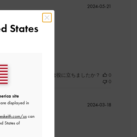
公
2024-05-21
開
日
d States
このレビューは役に立ちましたか？
0
0
erica site
are displayed in
公
2024-03-18
開
eskeith.com/us
can
日
ed States of