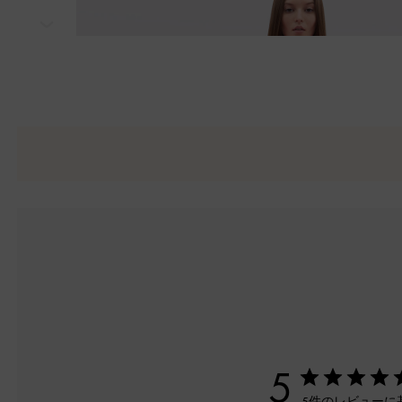
次
5
5件のレビューに