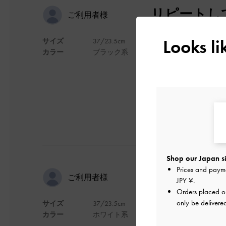
リピートし
ご利用者様
Looks l
サイズ
37/23.5cm
柔らかくて歩きやす
カラー
ブラック系
デザイン
Shop our Japan si
Prices and paym
perfec
ご利用者様
JPY ¥
.
Orders placed 
only be delivere
サイズ
37/23.5cm
It is comfortable when I 
カラー
ホワイト系
デザイン