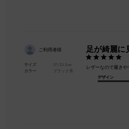
足が綺麗に
ご利用者様
サイズ
37/23.5cm
レザーなので履きや
カラー
ブラック系
デザイン