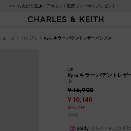
LINEお友だち追加＋アカウント連携でクーポンプレゼント！
シューズ
パンプス
Kyra キラー パテントレザーパンプス
Kyra キラー パテントレ
ト
¥ 16,900
¥ 10,140
40% OFF
(税込)
なら月々¥ 3,38