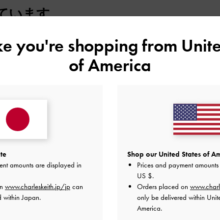
ています
ike you're shopping from
Unite
いです。
of America
品質
快適さ
とてもよかった
よかった
普通
te
Shop our United States of Am
ent amounts are displayed in
Prices and payment amounts 
US $
.
on
www.charleskeith.jp/jp
can
Orders placed on
www.charl
d within Japan.
only be delivered within Unit
use it♥️
America.
品質
快適さ