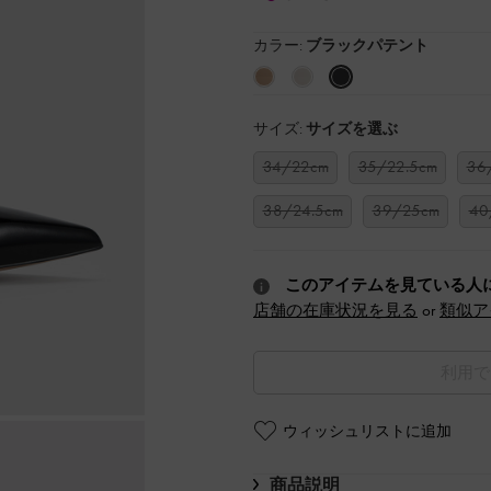
カラー:
ブラックパテント
サイズ:
サイズを選ぶ
34/22cm
35/22.5cm
36
38/24.5cm
39/25cm
40
このアイテムを見ている人
店舗の在庫状況を見る
or
類似ア
利用で
ウィッシュリストに追加
商品説明