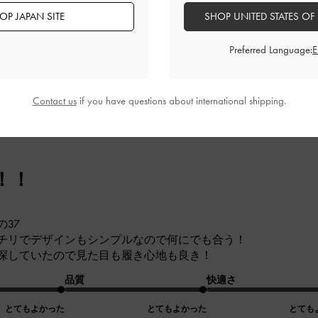
OP JAPAN SITE
SHOP UNITED STATES OF
とてもよかった
とてもよかった
とても
Preferred Language:
Contact us
if you have questions about international shipping.
！！
37
チリでデザインもシンプルなので何にでも合う！
探していたので見た目も履き心地も良き！
品質
快適さ
とてもよかった
とてもよかった
とても