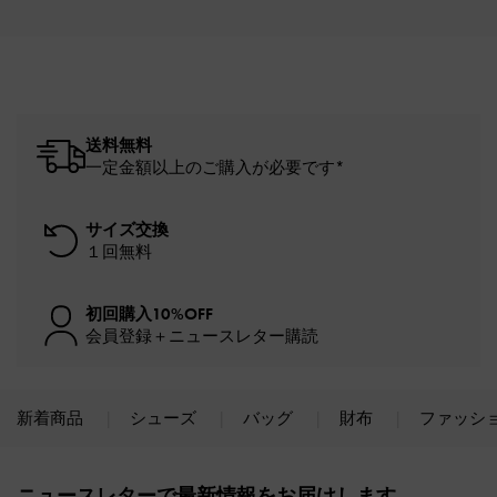
送料無料
一定金額以上のご購入が必要です*
サイズ交換
１回無料
初回購入10%OFF
会員登録＋ニュースレター購読
新着商品
シューズ
バッグ
財布
ファッシ
Site footer
ニュースレターで最新情報をお届けします。​