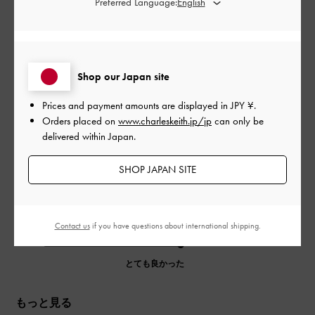
Preferred Language:
開
上品
日
Shop our Japan site
華奢で上品なデザインながら、
重心がしっかりしていて歩きやすいです。
Prices and payment amounts are displayed in
JPY ¥
.
素晴らしいです。
Orders placed on
www.charleskeith.jp/jp
can only be
色違いで購入させていただきます。
delivered within Japan.
|
サイズ:
37/23.5cm
カラー:
ベージュ系
SHOP JAPAN SITE
デザイン
とても良かった
Contact us
if you have questions about international shipping.
品質
とても良かった
もっと見る