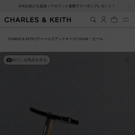
…
…
LINEお友だち追加＋アカウント連携でクーポンプレゼント！
CHARLES & KEITH (チャールズアンドキース) HOME
セール
シューズ
サンダル
レザー アンクルストラップパンプス
似ている商品を見る