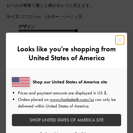
ヒールが華奢で履くと脚がキレイに見えます。
|
サイズ:
37/23.5cm
カラー:
ベージュ系
デザイン
とても良かった
Looks like you're shopping from
品質
United States of America
とても良かった
もっと見る
Shop our United States of America site
Prices and payment amounts are displayed in
US $
.
このレビューは役に立ちましたか？
0
Orders placed on
www.charleskeith.com/us
can only be
0
delivered within United States of America.
SHOP UNITED STATES OF AMERICA SITE
公
2024-07-03
ご利用者様