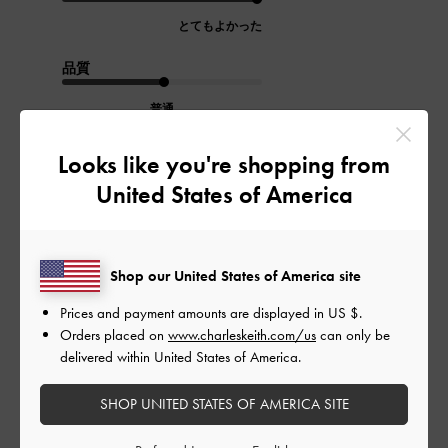
とてもよかった
品質
普通
Looks like you're shopping from
もっと見る
United States of America
このレビューは役に立ちましたか？
0
0
Shop our United States of America site
Prices and payment amounts are displayed in
US $
.
公
2024-01-09
ご利用者様
Orders placed on
www.charleskeith.com/us
can only be
開
delivered within United States of America.
サイズピッタリ
日
SHOP UNITED STATES OF AMERICA SITE