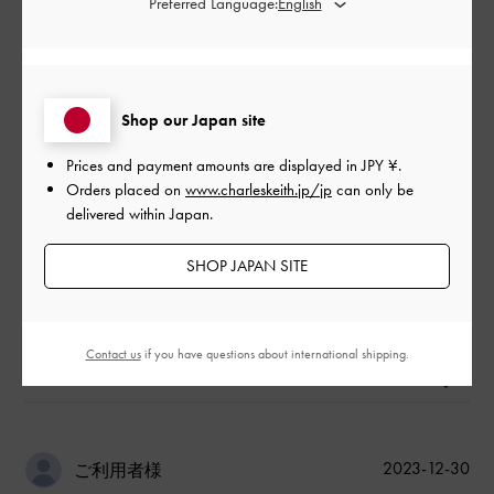
Preferred Language:
めちゃかわいいしすき
|
サイズ:
37/23.5cm
カラー:
パープル系
デザイン
Shop our Japan site
とてもよかった
Prices and payment amounts are displayed in
JPY ¥
.
品質
Orders placed on
www.charleskeith.jp/jp
can only be
delivered within Japan.
とてもよかった
SHOP JAPAN SITE
もっと見る
このレビューは役に立ちましたか？
0
Contact us
if you have questions about international shipping.
0
公
2023-12-30
ご利用者様
開