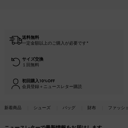
送料無料
一定金額以上のご購入が必要です*
サイズ交換
１回無料
初回購入10%OFF
会員登録＋ニュースレター購読
新着商品
シューズ
バッグ
財布
ファッシ
Site footer
ニュースレターで最新情報をお届けします。​