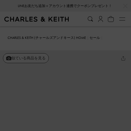
…
…
LINEお友だち追加＋アカウント連携でクーポンプレゼント！
CHARLES & KEITH (チャールズアンドキース) HOME
セール
シューズ
スニーカー
Gabine ガビーヌ レザーロートップスニーカ
ー
似ている商品を見る