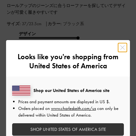
ロールアップのジーンズに合うローファーを探していてデザイ
ンが可愛く履きやすいです
|
サイズ:
37/23.5cm
カラー:
ブラック系
デザイン
とてもよかった
Looks like you're shopping from
品質
United States of America
とてもよかった
もっと見る
Shop our United States of America site
Prices and payment amounts are displayed in
US $
.
このレビューは役に立ちましたか？
0
Orders placed on
www.charleskeith.com/us
can only be
0
delivered within United States of America.
SHOP UNITED STATES OF AMERICA SITE