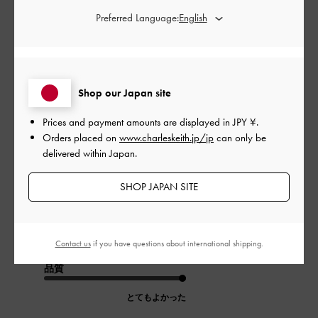
公
2023-11-04
ご利用者様
Preferred Language:
開
デザインにときめきました
日
Shop our Japan site
ローファーだけどシンプルすぎず、かつアクセサリーがシルバ
ーのものを探しているときに見つけました。
Prices and payment amounts are displayed in
JPY ¥
.
履いてすぐは靴擦れができましたが3回ぐらい履いているうちに
Orders placed on
www.charleskeith.jp/jp
can only be
馴染んできてから靴擦れしなくなりました。カジュアルにもキ
delivered within Japan.
レイめにも使えて万能です
|
SHOP JAPAN SITE
サイズ:
37/23.5cm
カラー:
ブラック系
デザイン
とてもよかった
Contact us
if you have questions about international shipping.
品質
とてもよかった