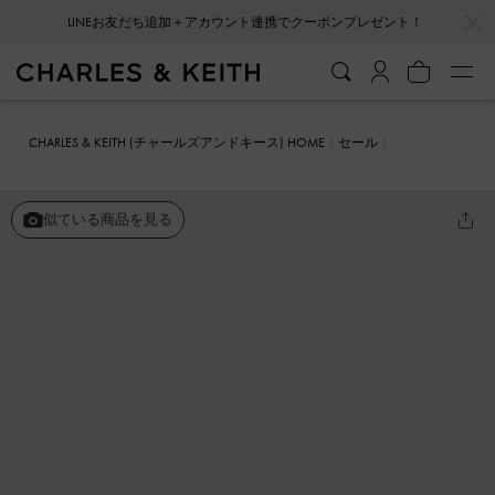
…
…
LINEお友だち追加＋アカウント連携でクーポンプレゼント！
CHARLES & KEITH (チャールズアンドキース) HOME
セール
シューズ
フラット
Gabine ガビーヌ レザーハウンドトゥスローフ
ァー
似ている商品を見る