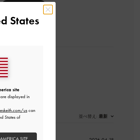
レビューを書く
d States
erica site
are displayed in
eskeith.com/us
can
並べ替え
最新
:
ed States of
 AMERICA SITE
公
2026-04-18