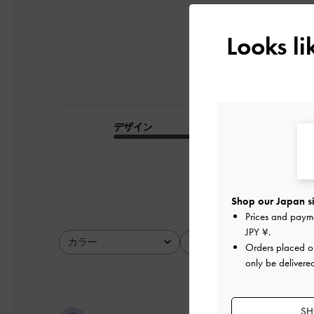
Looks l
デザイン
品質
とてもよかった
Shop our Japan si
Prices and paym
JPY ¥
.
カラー
サイズ
Orders placed 
全て
全て
only be delivere
SH