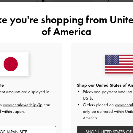
2
0
ike you're shopping from
Unite
1
0
of America
快適さ
とてもよかった
とてもよかった
te
Shop our United States of Am
ent amounts are displayed in
Prices and payment amounts 
US $
.
デザイン
品質
快適さ
on
www.charleskeith.jp/jp
can
Orders placed on
www.charl
全て
全て
全て
d within Japan.
only be delivered within Unit
America.
OP JAPAN SITE
SHOP UNITED STATES OF