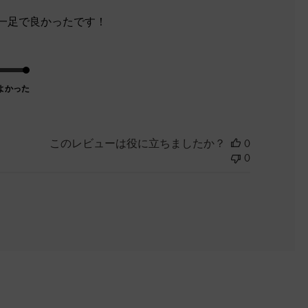
日
一足で良かったです！
よかった
このレビューは役に立ちましたか？
0
0