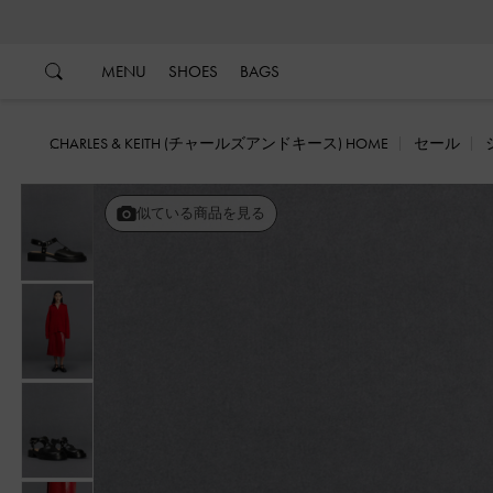
…
…
MENU
SHOES
BAGS
CHARLES & KEITH (チャールズアンドキース) HOME
セール
似ている商品を見る