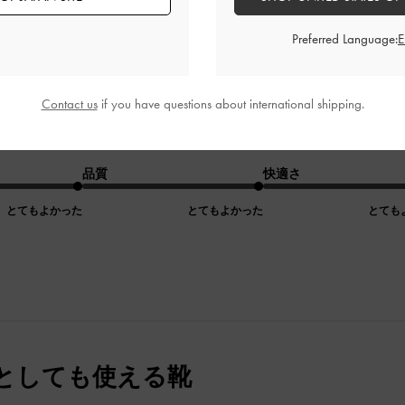
靴
Preferred Language:
く
Contact us
if you have questions about international shipping.
品質
快適さ
とてもよかった
とてもよかった
とても
としても使える靴