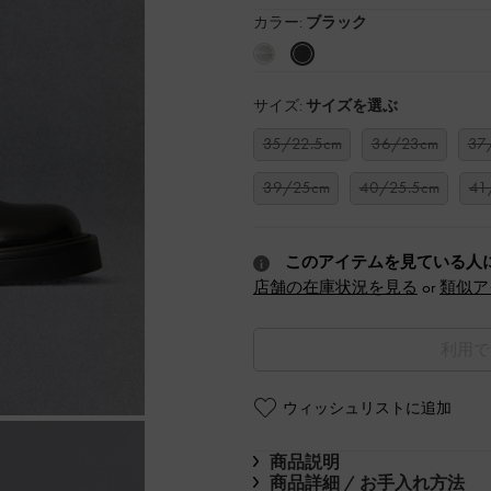
カラー:
ブラック
サイズ:
サイズを選ぶ
35/22.5cm
36/23cm
37
39/25cm
40/25.5cm
41
このアイテムを見ている人
店舗の在庫状況を見る
or
類似ア
利用で
ウィッシュリストに追加
商品説明
商品詳細 / お手入れ方法