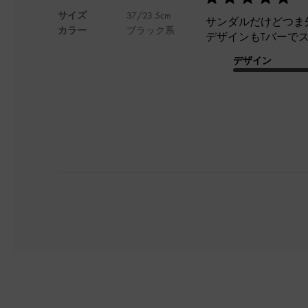
サイズ
37/23.5cm
サンダルだけどつま
カラー
ブラック系
デザインもTバーで
デザイン