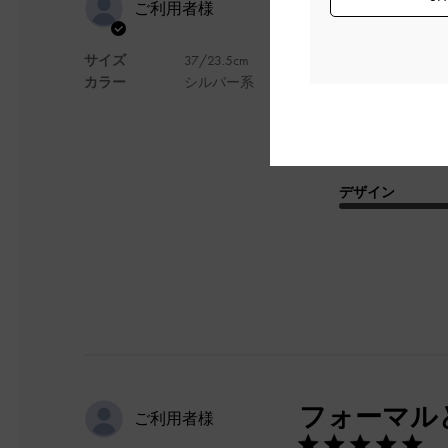
他にはない
ご利用者様
サイズ
37/23.5cm
サンダルだけど品よ
カラー
シルバー系
歩きやすく
垢抜けて見えます。
レザーも硬くなく
満足度が高いです。
デザイン
フォーマル
ご利用者様