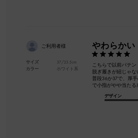
やわらかい
ご利用者様
サイズ
37/23.5cm
こちらで以前パテン
カラー
ホワイト系
脱ぎ履きが紐じゃな
普段36か37で、
で小指がやや当たる
デザイン