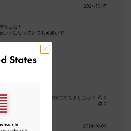
公
2024-10-17
開
日
決でした！
セントになってとても可愛いで
買い物ができました◎
d States
良かった
このレビューは役に立ちましたか？
0
0
erica site
公
2024-10-06
are displayed in