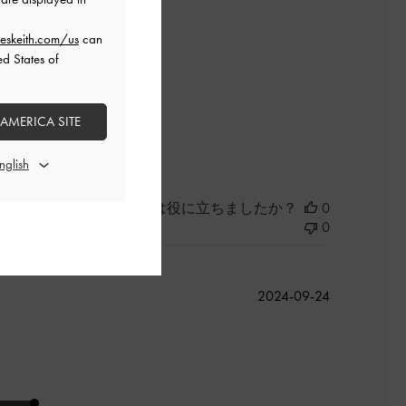
開
日
eskeith.com/us
can
。
ed States of
 AMERICA SITE
良かった
このレビューは役に立ちましたか？
0
0
公
2024-09-24
開
日