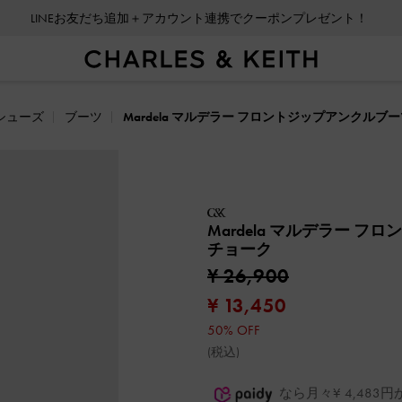
LINEお友だち追加＋アカウント連携でクーポンプレゼント！
シューズ
ブーツ
Mardela マルデラー フロントジップアンクルブ
Mardela マルデラー 
チョーク
¥ 26,900
¥ 13,450
50% OFF
(税込)
なら月々¥ 4,48