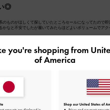
い◎
系のものがほしくて探していたところセールになってたので即
るかなと不安でしたが履いてみたらほどよいボリュームでアク
一日歩いても痛くならなかったです。
最高でフロントジップなので脱ぎ履きもしやすくかなりお得な
ike you're shopping from
Unite
品質
快適さ
of America
とても良かった
とても良かった
te
Shop our United States of Am
ent amounts are displayed in
Prices and payment amounts 