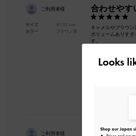
合わせやす
ご利用者様
サイズ
37/23.5cm
キャメルやブラウン
カラー
ブラウン系
ボリュームありすぎ
す。
履きやすさも抜群で
ゴールドとの相性が
Looks l
デザイン
Shop our Japan si
可愛いです
ご利用者様
Prices and paym