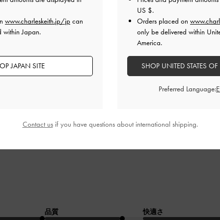
US $
.
on
www.charleskeith.jp/jp
can
Orders placed on
www.charl
の靴を履くので、サイズ大丈夫かなと思いましたが、ぴったりでした
d within Japan.
only be delivered within Unit
す。買ってよかったです。
America.
品質
快適さ
OP JAPAN SITE
SHOP UNITED STATES OF
良かった
良かった
Preferred Language:
Contact us
if you have questions about international shipping.
品質
快適さ