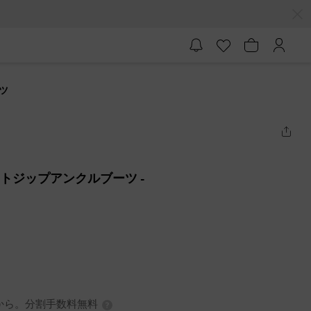
ーツ
フロントジップアンクルブーツ
-
3円から。分割手数料無料