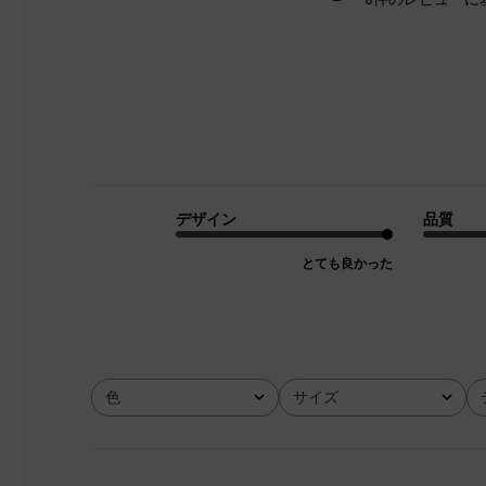
デザイン
品質
とても良かった
色
サイズ
全て
全て