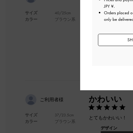
JPY ¥
.
Orders placed 
サイズ
40/25cm
普段25. 5〜26
only be delivere
カラー
ブラウン系
デザインも可愛いで
デザイン
SH
かわいい
ご利用者様
サイズ
37/23.5cm
とてもかわいい！
カラー
ブラウン系
デザイン