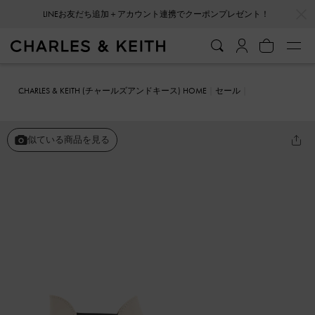
…
…
LINEお友だち追加＋アカウント連携でクーポンプレゼント！
CHARLES & KEITH (チャールズアンドキース) HOME
セール
シューズ
ブーツ
メダリオン レザーチェルシーブーツ
似ている商品を見る