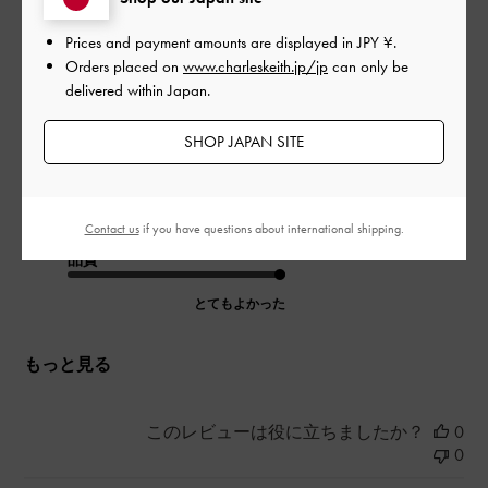
セールでかいました
Prices and payment amounts are displayed in
JPY ¥
.
可愛いですが、つま先が大きくみえます。
Orders placed on
www.charleskeith.jp/jp
can only be
23. 5センチなのですが、もう少しサイズ大きい方が履きやすい
delivered within Japan.
なと思いました
|
サイズ:
37/23.5cm
カラー:
ブラック系
SHOP JAPAN SITE
デザイン
とてもよかった
Contact us
if you have questions about international shipping.
品質
とてもよかった
もっと見る
このレビューは役に立ちましたか？
0
0