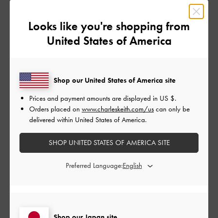
とてもよかった
Looks like you're shopping from
品質
United States of America
とてもよかった
もっと見る
Shop our United States of America site
Prices and payment amounts are displayed in
US $
.
Orders placed on
www.charleskeith.com/us
can only be
フィルター
delivered within United States of America.
並べ替え
最新
:
SHOP UNITED STATES OF AMERICA SITE
公
2026-07-18
ご利用者様
Preferred Language:
開
本革ブーツ23. 5センチ
日
Shop our Japan site