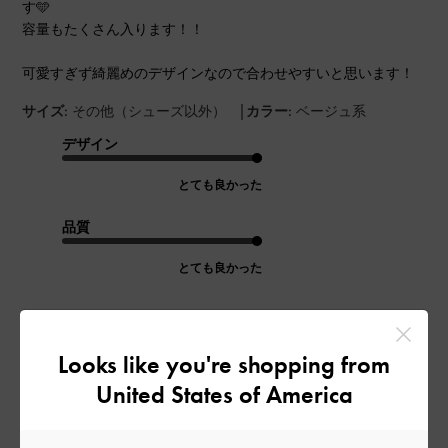
す🩵
容量もたくさん入ります！！
可愛すぎず綺麗めのデザインなので合わせやすいと思います！
|
サイズ:
その他（シューズ以外）
カラー:
ベージュ系
デザイン
とても良かった
品質
とても良かった
もっと見る
Looks like you're shopping from
このレビューは役に立ちましたか？
0
United States of America
0