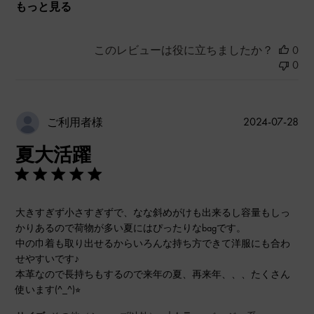
もっと見る
このレビューは役に立ちましたか？
0
0
公
2024-07-28
ご利用者様
開
夏大活躍
日
大きすぎず小さすぎずで、なな斜めがけも出来るし容量もしっ
かりあるので荷物が多い夏にはぴったりなbagです。
中の巾着も取り出せるからいろんな持ち方できて洋服にも合わ
せやすいです♪
本革なので長持ちもするので来年の夏、再来年、、、たくさん
使います(^_^)⭐︎