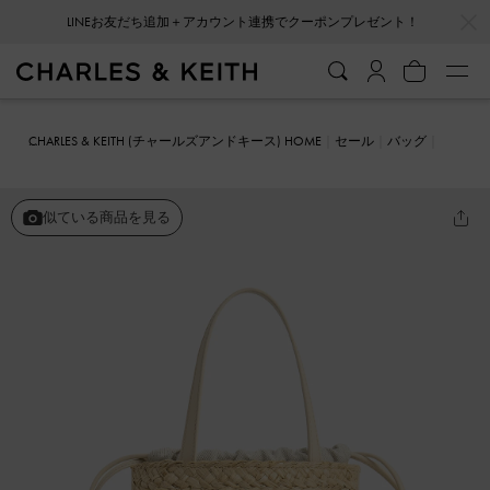
…
…
LINEお友だち追加＋アカウント連携でクーポンプレゼント！
CHARLES & KEITH (チャールズアンドキース) HOME
セール
バッグ
バケツバッグ
レザー&ラフィア バケツバッグ
似ている商品を見る