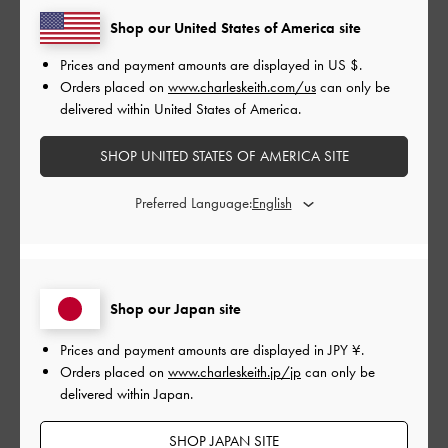
Shop our United States of America site
公
2024-08-06
ご利用者様
開
Prices and payment amounts are displayed in
US $
.
高級感！！
日
Orders placed on
www.charleskeith.com/us
can only be
delivered within United States of America.
SHOP UNITED STATES OF AMERICA SITE
写真通りのものが届きました！高級感すごいです！
めちゃくちゃ愛用します！
Preferred Language:
|
サイズ:
その他（シューズ以外）
カラー:
ブラック系
デザイン
とても良かった
Shop our Japan site
品質
Prices and payment amounts are displayed in
JPY ¥
.
Orders placed on
www.charleskeith.jp/jp
can only be
とても良かった
delivered within Japan.
SHOP JAPAN SITE
もっと見る