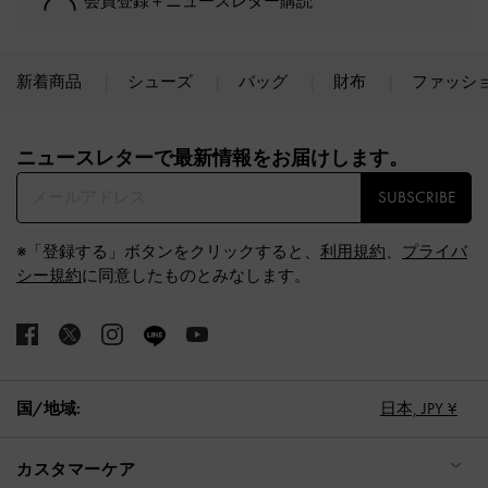
会員登録＋ニュースレター購読
新着商品
シューズ
バッグ
財布
ファッシ
Site footer
ニュースレターで最新情報をお届けします。​
SUBSCRIBE
※「登録する」ボタンをクリックすると、
利用規約
、
プライバ
シー規約
に同意したものとみなします。
国/地域:
日本,
JPY ¥
カスタマーケア