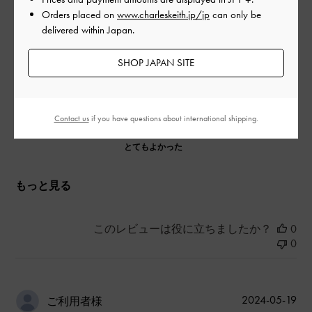
です。
Orders placed on
www.charleskeith.jp/jp
can only be
delivered within Japan.
|
サイズ:
その他（シューズ以外）
カラー:
ブラック系
デザイン
SHOP JAPAN SITE
とてもよかった
品質
Contact us
if you have questions about international shipping.
とてもよかった
もっと見る
このレビューは役に立ちましたか？
0
0
公
2024-05-19
ご利用者様