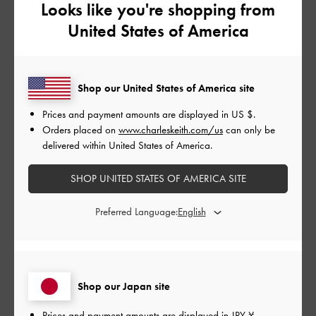
Looks like you're shopping from
品質
United States of America
とてもよかった
もっと見る
Shop our United States of America site
Prices and payment amounts are displayed in
US $
.
フィルター
Orders placed on
www.charleskeith.com/us
can only be
delivered within United States of America.
並べ替え
最新
:
SHOP UNITED STATES OF AMERICA SITE
公
2024-08-28
ご利用者様
Preferred Language:
開
Eclairさんのレビュー
日
Shop our Japan site
めちゃめちゃ可愛いです。
厚めのお財布は入らないですが、高級感があってとてもお洒落
Prices and payment amounts are displayed in
JPY ¥
.