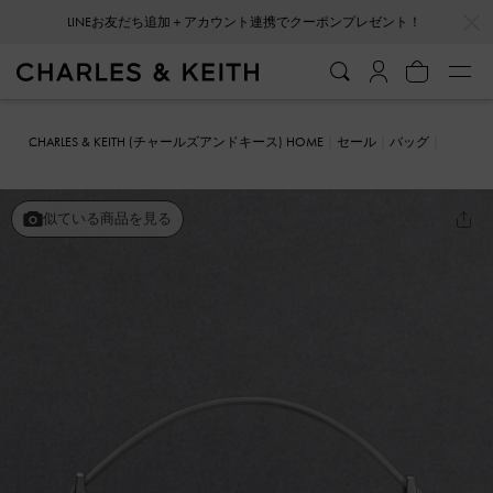
…
…
LINEお友だち追加＋アカウント連携でクーポンプレゼント！
CHARLES & KEITH (チャールズアンドキース) HOME
セール
バッグ
ショルダーバッグ
レザー ボクシーバッグ
似ている商品を見る