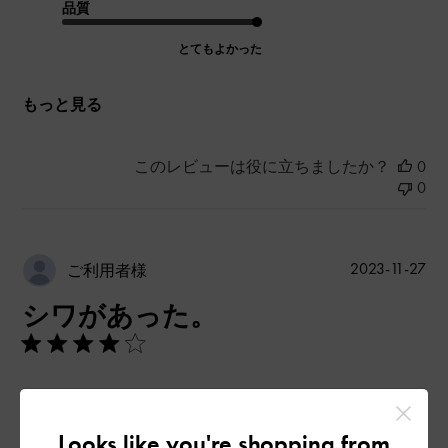
品質
とてもよかった
もっと見る
このレビューは役に立ちましたか？
0
0
公
2023-11-27
ご利用者様
開
シワがあった。
日
開けるところと中はキズがあります。
|
サイズ:
その他（シューズ以外）
カラー:
ブラック系
Looks like you're shopping from