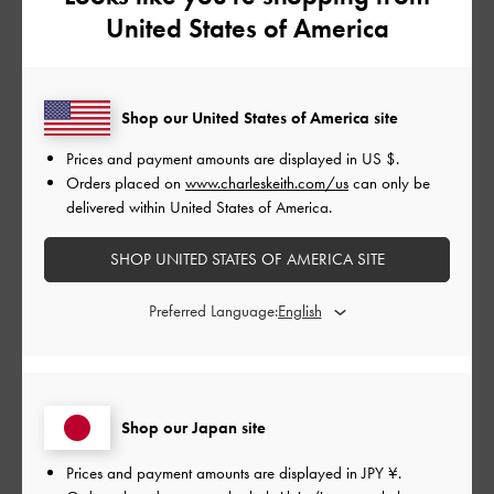
United States of America
デザイン
とてもよかった
品質
Shop our United States of America site
Prices and payment amounts are displayed in
US $
.
とてもよかった
Orders placed on
www.charleskeith.com/us
can only be
delivered within United States of America.
もっと見る
SHOP UNITED STATES OF AMERICA SITE
このレビューは役に立ちましたか？
0
Preferred Language:
0
公
2023-11-15
ご利用者様
開
Shop our Japan site
丈夫でデザインが可愛い。
日
Prices and payment amounts are displayed in
JPY ¥
.