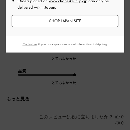
Orders placed on
www.charleskeith.jp/jp
can only be
delivered within Japan.
丈夫でしっかりした作りで、本革なので長く使えそうです。格
子柄のデザインが可愛く、どんなファッションにも合わせられ
SHOP JAPAN SITE
ます。
|
サイズ:
その他（シューズ以外）
カラー:
その他
Contact us
if you have questions about international shipping.
デザイン
とてもよかった
品質
とてもよかった
もっと見る
このレビューは役に立ちましたか？
0
0