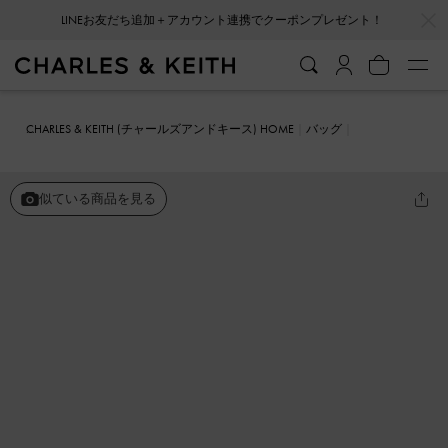
…
…
LINEお友だち追加＋アカウント連携でクーポンプレゼント！
CHARLES & KEITH (チャールズアンドキース) HOME
バッグ
ウェディングバッグ
Gabine ガビーヌ レザークロスボディバッグ
似ている商品を見る