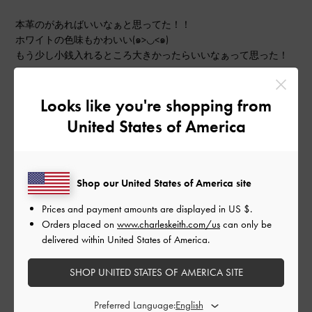
本革のがあればいいなぁと思ってた！！
ホワイトの色味もかわいい(๑>◡<๑)
もう少し小銭入れるところ大きかったらいいなぁって思った！
|
サイズ:
その他（シューズ以外）
カラー:
ホワイト系
Looks like you're shopping from
デザイン
United States of America
普通
品質
Shop our United States of America site
よかった
Prices and payment amounts are displayed in
US $
.
Orders placed on
www.charleskeith.com/us
can only be
もっと見る
delivered within United States of America.
SHOP UNITED STATES OF AMERICA SITE
このレビューは役に立ちましたか？
0
0
Preferred Language: