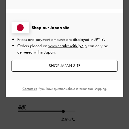
公
2024-03-15
ご利用者様
開
とても可愛い
日
Shop our Japan site
Prices and payment amounts are displayed in
JPY ¥
.
Orders placed on
www.charleskeith.jp/jp
can only be
小さいバッグが多いのでこのカードケースはとても使いやすい
delivered within Japan.
しデザインも可愛くてお気に入りです！
お札を入れて落ちてこないか心配でしたが、大丈夫でした！
SHOP JAPAN SITE
|
サイズ:
その他（シューズ以外）
カラー:
レッド系
デザイン
Contact us
if you have questions about international shipping.
よかった
品質
よかった