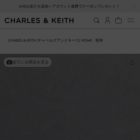
…
…
LINEお友だち追加＋アカウント連携でクーポンプレゼント！
CHARLES & KEITH (チャールズアンドキース) HOME
財布
カードホルダー
Glimpse グリンプス レザーマルチスロットカードホ
ルダー
似ている商品を見る