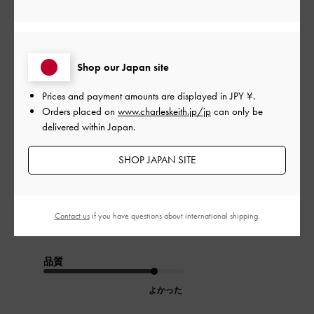
公
2024-03-15
ご利用者様
開
とても可愛い
日
Shop our Japan site
Prices and payment amounts are displayed in
JPY ¥
.
Orders placed on
www.charleskeith.jp/jp
can only be
小さいバッグが多いのでこのカードケースはとても使いやすい
delivered within Japan.
しデザインも可愛くてお気に入りです！
お札を入れて落ちてこないか心配でしたが、大丈夫でした！
SHOP JAPAN SITE
|
サイズ:
その他（シューズ以外）
カラー:
レッド系
デザイン
Contact us
if you have questions about international shipping.
よかった
品質
よかった