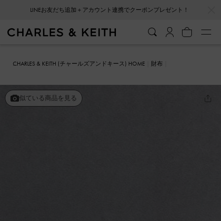
…
…
LINEお友だち追加＋アカウント連携でクーポンプレゼント！
CHARLES & KEITH (チャールズアンドキース) HOME
財布
カードホルダー
Glimpse グリンプス レザーマルチスロットカードホ
ルダー
似ている商品を見る