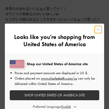
本革のがあればいいなぁと思ってた！！
ホワイトの色味もかわいい(๑>◡<๑)
もう少し小銭入れるところ大きかったらいいなぁって思った！
|
サイズ:
その他（シューズ以外）
カラー:
ホワイト系
Looks like you're shopping from
デザイン
United States of America
普通
品質
Shop our United States of America site
よかった
Prices and payment amounts are displayed in
US $
.
Orders placed on
www.charleskeith.com/us
can only be
もっと見る
delivered within United States of America.
SHOP UNITED STATES OF AMERICA SITE
このレビューは役に立ちましたか？
0
0
Preferred Language: