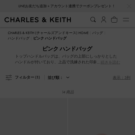
…
…
LINEお友だち追加＋アカウント連携でクーポンプレゼント！
LINEお友だち追加＋アカウント連携でクーポンプレゼント！
CHARLES & KEITH (チャールズアンドキース) HOME
バッグ
ハンドバッグ
ピンク ハンドバッグ
ピンク ハンドバッグ
トップハンドルバッグは、バッグの上部にしっかりとした
ハンドルが付いており、上品で洗練された印象を与え、タ
続きを読む
イムレスでモダンなエレガンススタイルを演出します。ク
ラシックな長方形から、現代的なセミサークル型まで、さ
フィルター
(1)
並び順：
表示：3列
まざまな形やサイズを取り揃えています。また、ルーシ
ュ、パッド入り、またはノットデザインなど、個性的なデ
ィテールが施されたトップハンドルバッグもあり、ユニー
14 商品
クな魅力を放っています。