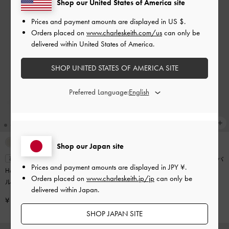
Shop our United States of America site
Prices and payment amounts are displayed in
US $
.
Orders placed on
www.charleskeith.com/us
can only be
delivered within United States of America.
SHOP UNITED STATES OF AMERICA SITE
Preferred Language:
Shop our Japan site
Kerry ミニケリー ボクシートートバ
再入荷
Prices and payment amounts are displayed in
JPY ¥
.
Hazel ヘーゼル ボウトップハンド
ッグ
-
ピンク
Orders placed on
www.charleskeith.jp/jp
can only be
ルバッグ
-
ソフトピンク
¥ 14,900
delivered within Japan.
¥ 10,900
SHOP JAPAN SITE