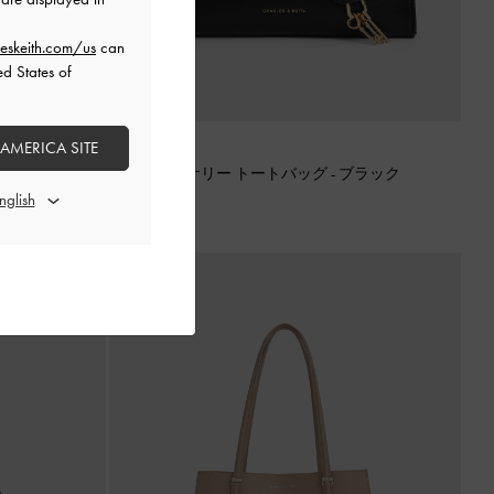
eskeith.com/us
can
ed States of
 AMERICA SITE
再入荷
ルベリープラ
Kerry ミニケリー トートバッグ
-
ブラック
¥ 13,900