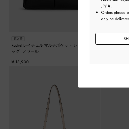
JPY ¥
.
Orders placed 
only be delivere
SH
再入荷
再入荷
Rachel レイチェル マルチポケット ショルダーバ
Kerry ミニ
ッグ
-
ノワール
¥ 13,900
¥ 13,900