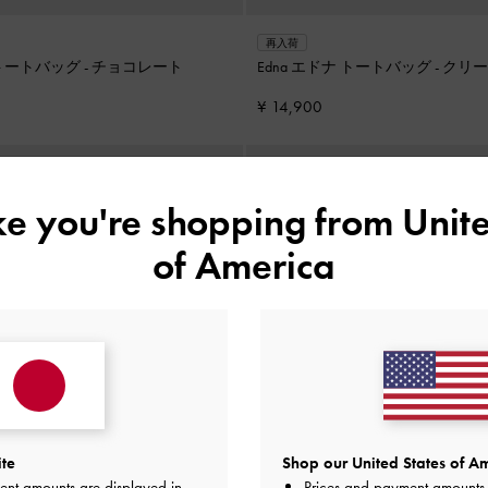
再入荷
ナ トートバッグ
-
チョコレート
Edna エドナ トートバッグ
-
クリー
¥ 14,900
ike you're shopping from
Unite
of America
ite
Shop our United States of Am
ent amounts are displayed in
Prices and payment amounts 