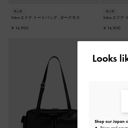
再入荷
再入荷
Edna エドナ トートバッグ
-
ダークモス
Edna エド
¥ 14,900
¥ 14,900
Looks l
Shop our Japan s
Prices and paym