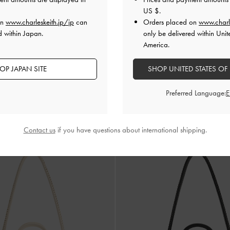
US $
.
on
www.charleskeith.jp/jp
can
Orders placed on
www.charl
d within Japan.
only be delivered within Unit
America.
OP JAPAN SITE
SHOP UNITED STATES OF
再入荷
ケリー トートバッグ
-
クリーム
Kerry ミニケリー トートバッグ
-
マ
ム
Preferred Language:
¥ 13,900
Contact us
if you have questions about international shipping.