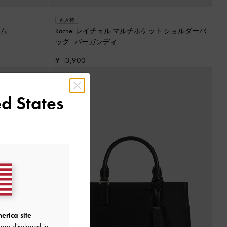
再入荷
ム
Rachel レイチェル マルチポケット ショルダーバ
ッグ
-
バーガンディ
¥ 13,900
d States
erica site
are displayed in