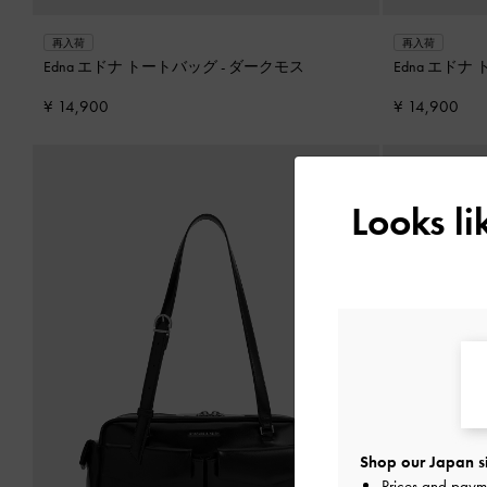
再入荷
再入荷
Edna エドナ トートバッグ
-
ダークモス
Edna エド
¥ 14,900
¥ 14,900
Looks l
Shop our Japan s
Prices and paym