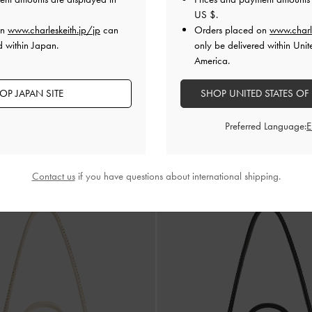
US $
.
on
www.charleskeith.jp/jp
can
Orders placed on
www.charl
d within Japan.
only be delivered within Unit
America.
OP JAPAN SITE
SHOP UNITED STATES OF
再入荷
ケリー トートバッグ
-
クリーム
Kerry ミニケリー トートバッグ
-
マ
ム
Preferred Language:
¥ 13,900
Contact us
if you have questions about international shipping.