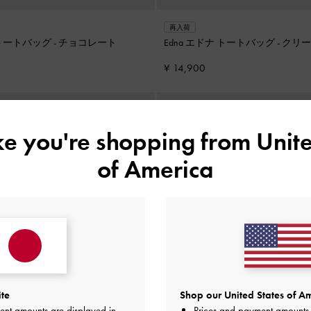
再入荷
ナ トートバッグ
-
チョコレート
Edna エドナ トートバッグ
-
クリー
¥ 14,900
ike you're shopping from
Unite
of America
ite
Shop our United States of Am
ent amounts are displayed in
Prices and payment amounts 