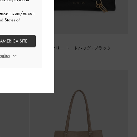
eskeith.com/us
can
ed States of
 AMERICA SITE
再入荷
ルベリープラ
Kerry ミニケリー トートバッグ
-
ブラック
¥ 13,900