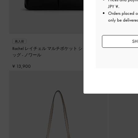
JPY ¥
.
Orders placed 
only be delivere
SH
再入荷
再入荷
Rachel レイチェル マルチポケット ショルダーバ
Kerry ミニ
ッグ
-
ノワール
¥ 13,900
¥ 13,900