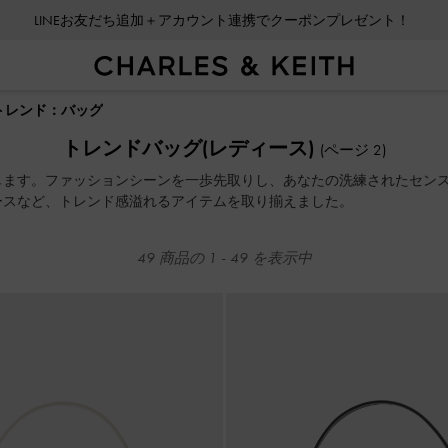
会員登録＋ニュースレター登録で10%OFFクーポンプレゼント！
LINEお友だち追加＋アカウント連携でクーポンプレゼント！
会員登録＋ニュースレター登録で10%OFFクーポンプレゼント！
トレンド：バッグ
トレンドバッグ(レディース)
(ページ 2)
します。ファッションシーンを一歩先取りし、あなたの洗練されたセン
ースなど、トレンド感溢れるアイテムを取り揃えました。
49
商品の
1
-
49
を表示中