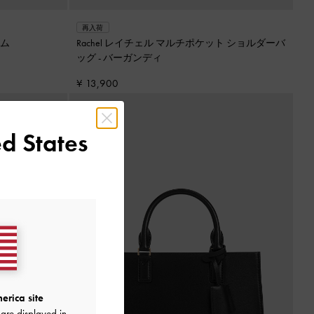
再入荷
ム
Rachel レイチェル マルチポケット ショルダーバ
ッグ
-
バーガンディ
¥ 13,900
d States
erica site
are displayed in