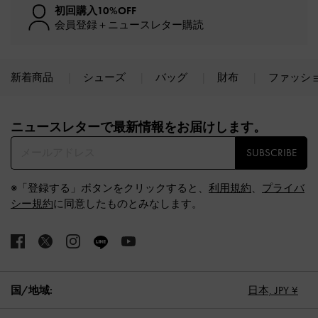
初回購入10%OFF
会員登録＋ニュースレター購読
新着商品
シューズ
バッグ
財布
ファッシ
Site footer
ニュースレターで最新情報をお届けします。​
SUBSCRIBE
※「登録する」ボタンをクリックすると、
利用規約
、
プライバ
シー規約
に同意したものとみなします。
国/地域:
日本,
JPY ¥