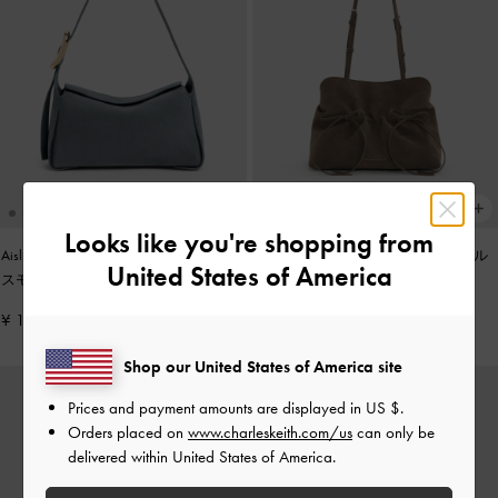
Looks like you're shopping from
Aislin アシュリン ショルダーバッグ
-
Reese リース ルーシュド ボウ ショル
United States of America
スモーキーブルー
ダーバッグ
-
ストーングレー
¥ 15,900
¥ 14,900
Shop our United States of America site
Prices and payment amounts are displayed in
US $
.
Orders placed on
www.charleskeith.com/us
can only be
delivered within United States of America.