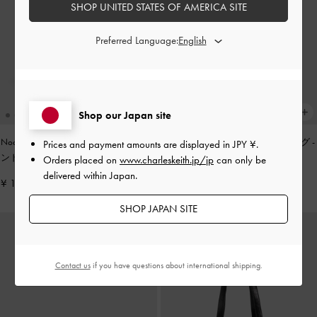
SHOP UNITED STATES OF AMERICA SITE
Preferred Language:
Shop our Japan site
Noane ノアン イーロンゲイティドハ
Zephy ゼフィ タッセル トートバッグ
-
Prices and payment amounts are displayed in
JPY ¥
.
ンドルショルダーバッグ
-
ワインベリ
ブラック
Orders placed on
www.charleskeith.jp/jp
can only be
ーレッド
delivered within Japan.
¥ 13,900
¥ 17,900
SHOP JAPAN SITE
Contact us
if you have questions about international shipping.