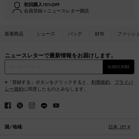
初回購入10%OFF
会員登録＋ニュースレター購読
新着商品
シューズ
バッグ
財布
ファッシ
Site footer
ニュースレターで最新情報をお届けします。​
SUBSCRIBE
※「登録する」ボタンをクリックすると、
利用規約
、
プライバ
シー規約
に同意したものとみなします。
国/地域:
日本,
JPY ¥