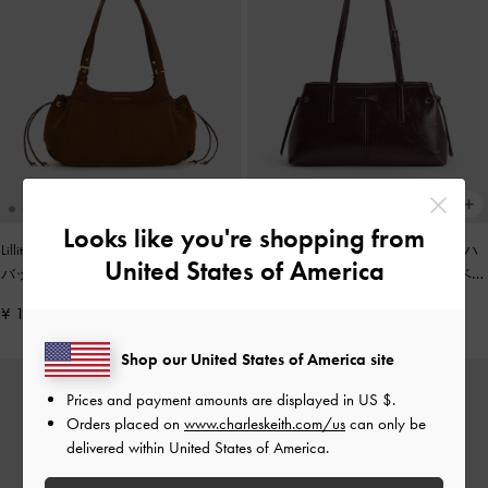
Looks like you're shopping from
Lillith リリス ドローストリング トート
Noane ノアン イーロンゲイティドハ
United States of America
バッグ
-
ピーカンブラウン
ンドルショルダーバッグ
-
ワインベリ
ーレッド
¥ 17,900
¥ 13,900
Shop our United States of America site
Prices and payment amounts are displayed in
US $
.
Orders placed on
www.charleskeith.com/us
can only be
delivered within United States of America.