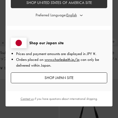
SHOP UNITED STATES OF AMERICA SITE
Preferred Language:
Shop our Japan site
Tricha トリチャ ノッテッドベルト ト
Tricha トリチャ ノッテッドベルト ト
Prices and payment amounts are displayed in
JPY ¥
.
ップハンドルバッグ
-
ブラック
ップハンドルバッグ
-
サンドベージュ
Orders placed on
www.charleskeith.jp/jp
can only be
delivered within Japan.
¥ 13,900
¥ 13,900
SHOP JAPAN SITE
Contact us
if you have questions about international shipping.