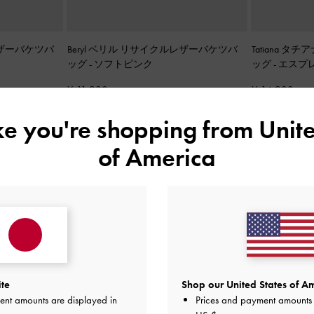
レザーバケツバ
Beryl ベリル リサイクルレザーバケツバ
Tatiana 
ッグ
-
ソフトピンク
ッグ
-
エスプ
¥ 11,900
¥ 14,900
ike you're shopping from
Unite
of America
ite
Shop our United States of Am
ent amounts are displayed in
Prices and payment amounts 