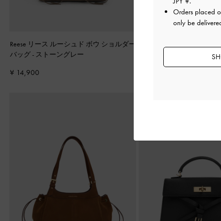
JPY ¥
.
Orders placed 
only be delivere
Reese リース ルーシュド ボウ ショルダー
Noane ノアン イーロン
バッグ
-
ストーングレー
ルショルダーバッグ
-
ワイ
SH
ド
¥ 14,900
¥ 13,900