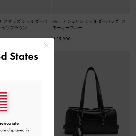
タチアナ スタッズ ショルダーバ
Aislin アシュリン ショルダーバッグ
-
ス
レッソブラウン
モーキーブルー
¥ 15,900
d States
erica site
are displayed in