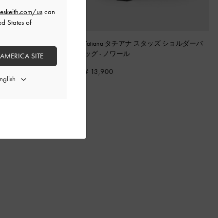
eskeith.com/us
can
ed States of
ード ボウ ヒールミュール
-
Tatiana タチアナ スタッズ ショルダーバ
スチャー
ッグ
-
ノワール
 AMERICA SITE
¥ 13,900