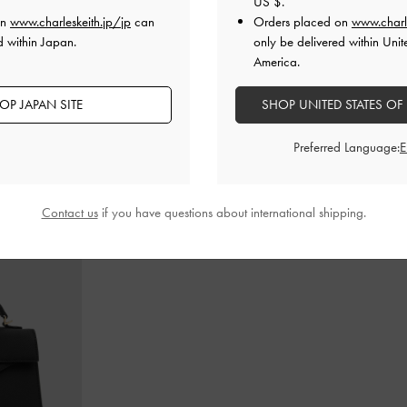
US $
.
on
www.charleskeith.jp/jp
can
Orders placed on
www.charl
d within Japan.
only be delivered within Unit
America.
ゲイティドハンド
Zephy ゼフィ タッセル トートバッグ
-
ブ
レザー＆スエ
ンベリーレッ
ラック
ブラックテク
OP JAPAN SITE
SHOP UNITED STATES OF
¥ 17,900
¥ 13,900
Preferred Language:
Contact us
if you have questions about international shipping.