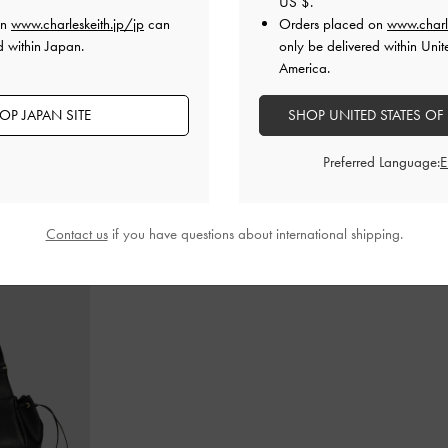
US $
.
on
www.charleskeith.jp/jp
can
Orders placed on
www.charl
d within Japan.
only be delivered within Unit
America.
トリング トートバ
Tricha トリチャ ノッテッドベルト トップ
Lillith ミ
ハンドルバッグ
-
ブラック
トバッグ
-
ブ
OP JAPAN SITE
SHOP UNITED STATES OF
¥ 13,900
¥ 14,900
Preferred Language:
Contact us
if you have questions about international shipping.