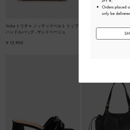
JPY ¥
.
Orders placed 
only be delivere
Tricha トリチャ ノッテッドベルト トップ
Lillith リリス ドロース
ハンドルバッグ
-
サンドベージュ
ッグ
-
ピーカンブラウン
SH
¥ 13,900
¥ 17,900