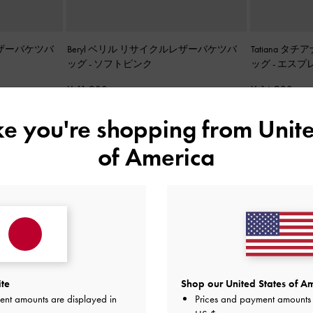
レザーバケツバ
Beryl ベリル リサイクルレザーバケツバ
Tatiana 
ッグ
-
ソフトピンク
ッグ
-
エスプ
¥ 11,900
¥ 14,900
ike you're shopping from
Unite
of America
ite
Shop our United States of Am
ent amounts are displayed in
Prices and payment amounts 