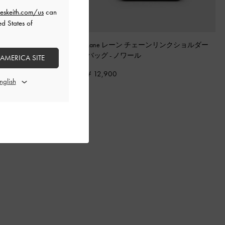
eskeith.com/us
can
ed States of
ニリリス ドローストリング トー
Lane レーン チェーンリンクショルダー
ラック
バッグ
-
ノワール
 AMERICA SITE
¥ 12,900