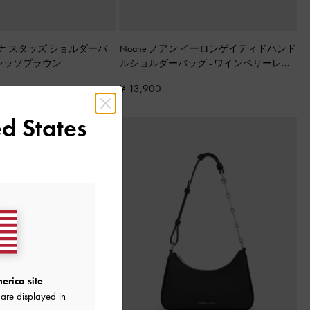
タチアナ スタッズ ショルダーバ
Noane ノアン イーロンゲイティドハンド
レッソブラウン
ルショルダーバッグ
-
ワインベリーレッ
ド
¥ 13,900
d States
erica site
are displayed in