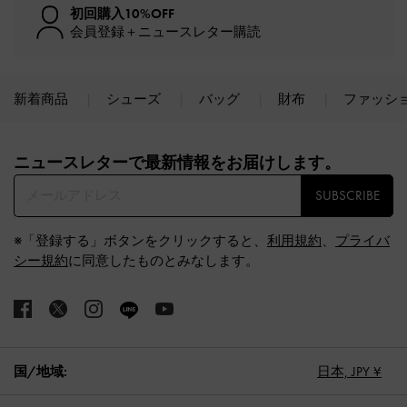
初回購入10%OFF
会員登録＋ニュースレター購読
新着商品
シューズ
バッグ
財布
ファッシ
Site footer
ニュースレターで最新情報をお届けします。​
SUBSCRIBE
※「登録する」ボタンをクリックすると、
利用規約
、
プライバ
シー規約
に同意したものとみなします。
国/地域:
日本,
JPY ¥