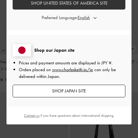
SHOP UNITED STATES OF AMERICA SITE
Preferred Language:
Shop our Japan site
Noane ノアン イーロンゲイティドハ
Zephy ゼフィ タッセル トートバッグ
-
Prices and payment amounts are displayed in
JPY ¥
.
ンドルショルダーバッグ
-
ワインベリ
ブラック
Orders placed on
www.charleskeith.jp/jp
can only be
ーレッド
delivered within Japan.
¥ 13,900
¥ 17,900
SHOP JAPAN SITE
Contact us
if you have questions about international shipping.