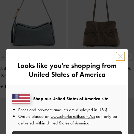
Looks like you're shopping from
Aislin アシュリン ショルダーバッグ
-
Reese リース ルーシュド ボウ ショル
United States of America
スモーキーブルー
ダーバッグ
-
ストーングレー
¥ 15,900
¥ 14,900
Shop our United States of America site
Prices and payment amounts are displayed in
US $
.
Orders placed on
www.charleskeith.com/us
can only be
delivered within United States of America.