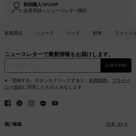
初回購入10%OFF
会員登録＋ニュースレター購読
新着商品
シューズ
バッグ
財布
ファッシ
Site footer
ニュースレターで最新情報をお届けします。​
SUBSCRIBE
※「登録する」ボタンをクリックすると、
利用規約
、
プライバ
シー規約
に同意したものとみなします。
国/地域:
日本,
JPY ¥