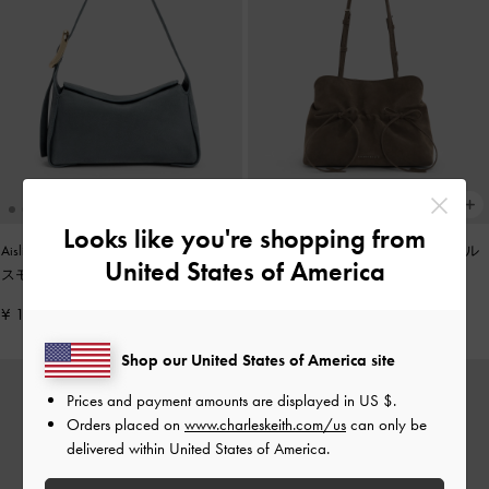
Looks like you're shopping from
Aislin アシュリン ショルダーバッグ
-
Reese リース ルーシュド ボウ ショル
United States of America
スモーキーブルー
ダーバッグ
-
ストーングレー
¥ 15,900
¥ 14,900
Shop our United States of America site
Prices and payment amounts are displayed in
US $
.
Orders placed on
www.charleskeith.com/us
can only be
delivered within United States of America.