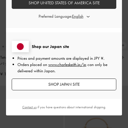
SHOP UNITED STATES OF AMERICA SITE
Preferred Language:
Shop our Japan site
Tatiana タチアナ スタッズ ショルダー
Tricha トリチャ ノッテッドベルト ト
Prices and payment amounts are displayed in
JPY ¥
.
バッグ
-
ノワール
ップハンドルバッグ
-
ブラック
Orders placed on
www.charleskeith.jp/jp
can only be
delivered within Japan.
¥ 13,900
¥ 13,900
SHOP JAPAN SITE
Contact us
if you have questions about international shipping.