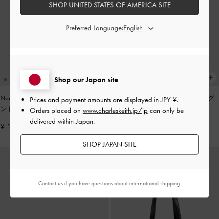
SHOP UNITED STATES OF AMERICA SITE
Preferred Language:
Shop our Japan site
Noane ノアン イーロンゲイティドハ
Zephy ゼフィ タッセル トートバッグ
-
Prices and payment amounts are displayed in
JPY ¥
.
ンドルショルダーバッグ
-
ワインベリ
ブラック
Orders placed on
www.charleskeith.jp/jp
can only be
ーレッド
delivered within Japan.
¥ 13,900
¥ 17,900
SHOP JAPAN SITE
Contact us
if you have questions about international shipping.