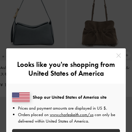
Looks like you're shopping from
Aislin アシュリン ショルダーバッグ
-
Reese リース ルーシュド ボウ ショル
United States of America
スモーキーブルー
ダーバッグ
-
ストーングレー
¥ 15,900
¥ 14,900
Shop our United States of America site
Prices and payment amounts are displayed in
US $
.
Orders placed on
www.charleskeith.com/us
can only be
delivered within United States of America.