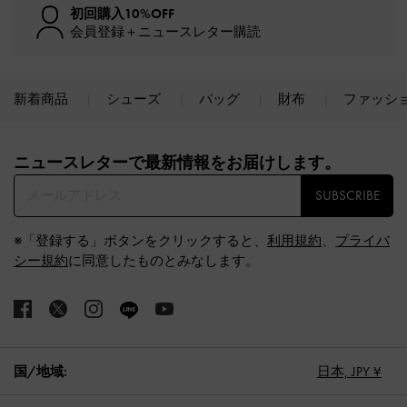
初回購入10%OFF
会員登録＋ニュースレター購読
新着商品
シューズ
バッグ
財布
ファッシ
Site footer
ニュースレターで最新情報をお届けします。​
SUBSCRIBE
※「登録する」ボタンをクリックすると、
利用規約
、
プライバ
シー規約
に同意したものとみなします。
国/地域:
日本,
JPY ¥