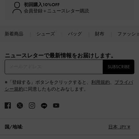
初回購入10%OFF
会員登録＋ニュースレター購読
新着商品
シューズ
バッグ
財布
ファッシ
Site footer
ニュースレターで最新情報をお届けします。​
SUBSCRIBE
※「登録する」ボタンをクリックすると、
利用規約
、
プライバ
シー規約
に同意したものとみなします。
国/地域:
日本,
JPY ¥