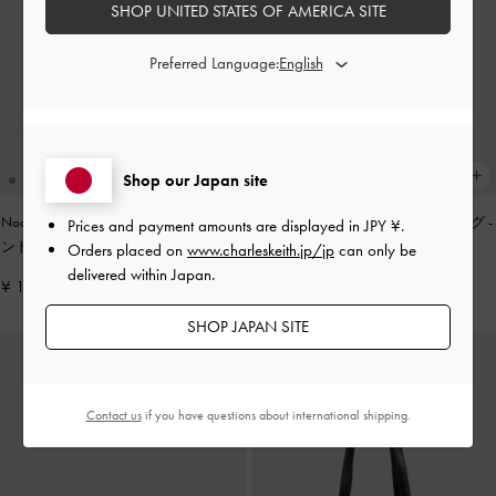
SHOP UNITED STATES OF AMERICA SITE
Preferred Language:
Shop our Japan site
Noane ノアン イーロンゲイティドハ
Zephy ゼフィ タッセル トートバッグ
-
Prices and payment amounts are displayed in
JPY ¥
.
ンドルショルダーバッグ
-
ワインベリ
ブラック
Orders placed on
www.charleskeith.jp/jp
can only be
ーレッド
delivered within Japan.
¥ 13,900
¥ 17,900
SHOP JAPAN SITE
Contact us
if you have questions about international shipping.