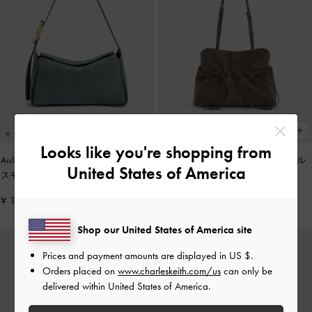
Looks like you're shopping from
Aislin アシュリン ショルダーバッグ
-
Reese リース ルーシュド ボウ ショル
United States of America
スモーキーブルー
ダーバッグ
-
ストーングレー
¥ 15,900
¥ 14,900
Shop our United States of America site
Prices and payment amounts are displayed in
US $
.
Orders placed on
www.charleskeith.com/us
can only be
delivered within United States of America.