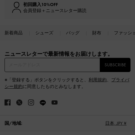
初回購入10%OFF
会員登録＋ニュースレター購読
新着商品
シューズ
バッグ
財布
ファッシ
Site footer
ニュースレターで最新情報をお届けします。​
SUBSCRIBE
※「登録する」ボタンをクリックすると、
利用規約
、
プライバ
シー規約
に同意したものとみなします。
国/地域:
日本,
JPY ¥