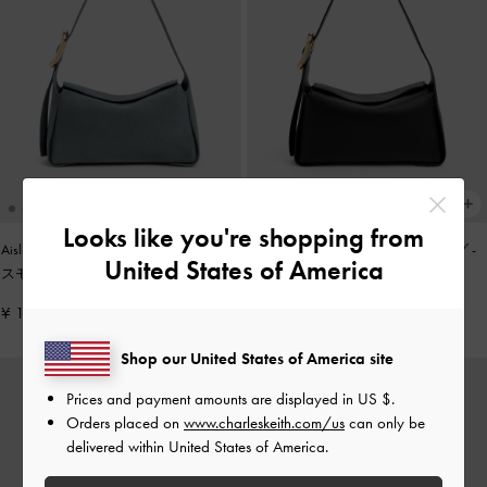
Looks like you're shopping from
Aislin アシュリン ショルダーバッグ
-
Aislin アシュリン ショルダーバッグ
-
United States of America
スモーキーブルー
ブラック
¥ 15,900
¥ 14,900
Shop our United States of America site
Prices and payment amounts are displayed in
US $
.
Orders placed on
www.charleskeith.com/us
can only be
delivered within United States of America.