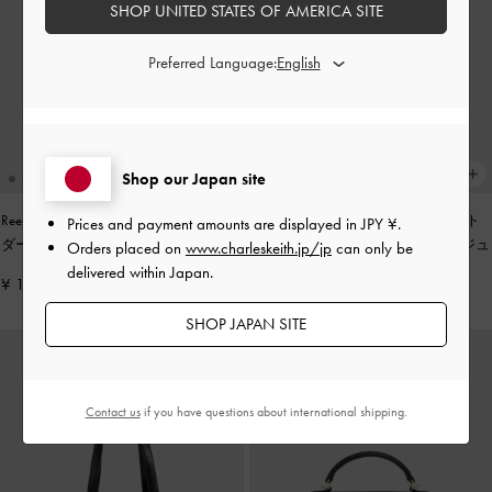
SHOP UNITED STATES OF AMERICA SITE
Preferred Language:
Shop our Japan site
Reese リース ルーシュド ボウ ショル
Tricha トリチャ ノッテッドベルト ト
Prices and payment amounts are displayed in
JPY ¥
.
ダーバッグ
-
ストーングレー
ップハンドルバッグ
-
サンドベージュ
Orders placed on
www.charleskeith.jp/jp
can only be
delivered within Japan.
¥ 14,900
¥ 13,900
SHOP JAPAN SITE
Contact us
if you have questions about international shipping.