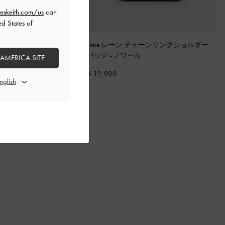
eskeith.com/us
can
ed States of
ニリリス ドローストリング トー
Lane レーン チェーンリンクショルダー
ラック
バッグ
-
ノワール
 AMERICA SITE
¥ 12,900