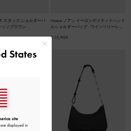
タチアナ スタッズ ショルダーバ
Noane ノアン イーロンゲイティドハンド
レッソブラウン
ルショルダーバッグ
-
ワインベリーレッ
ド
¥ 13,900
d States
erica site
are displayed in