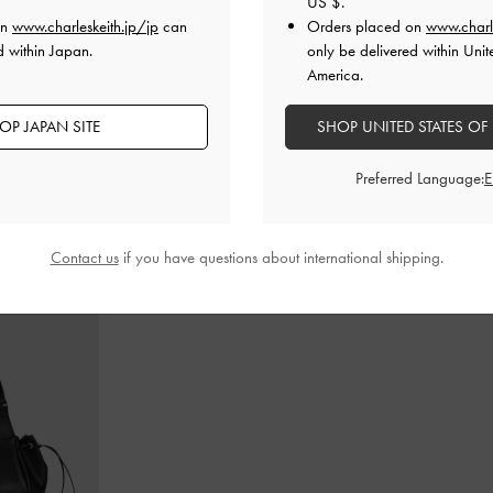
US $
.
on
www.charleskeith.jp/jp
can
Orders placed on
www.charl
d within Japan.
only be delivered within Unit
America.
トリング トートバ
Tricha トリチャ ノッテッドベルト トップ
Lillith ミ
ハンドルバッグ
-
ブラック
トバッグ
-
ブ
OP JAPAN SITE
SHOP UNITED STATES OF
¥ 13,900
¥ 14,900
Preferred Language:
Contact us
if you have questions about international shipping.