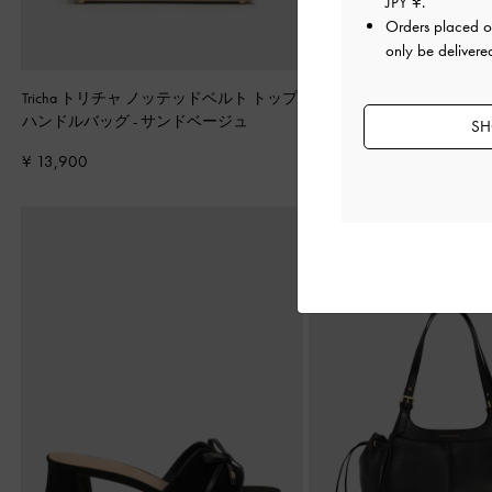
JPY ¥
.
Orders placed 
only be delivere
Tricha トリチャ ノッテッドベルト トップ
Lillith リリス ドロース
ハンドルバッグ
-
サンドベージュ
ッグ
-
ピーカンブラウン
SH
¥ 13,900
¥ 17,900