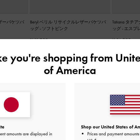
レザーバケツバ
Beryl ベリル リサイクルレザーバケツバ
Tatiana 
ッグ
-
ソフトピンク
ッグ
-
エスプ
¥ 11,900
¥ 14,900
ike you're shopping from
Unite
of America
ite
Shop our United States of Am
ent amounts are displayed in
Prices and payment amounts 