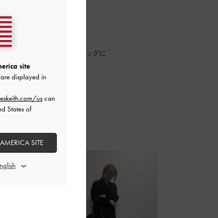
でぴったりでした。
入荷しました♡
ンスペースがあります。
を付けることで、マイクロバッグに
erica site
are displayed in
eskeith.com/us
can
ed States of
 AMERICA SITE