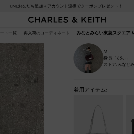
LINEお友だち追加＋アカウント連携でクーポンプレゼント！
みなとみらい東急スクエア M
ート一覧
再入荷のコーディネート
M
身長: 165cm
ストア: みなと
着用アイテム: