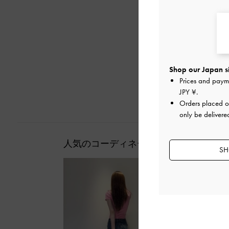
Shop our Japan s
Prices and paym
JPY ¥
.
Orders placed 
only be delivere
人気のコーディネート
SH