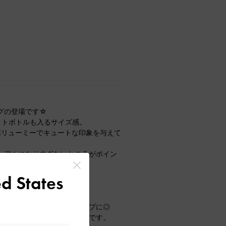
グの登場です☆
ペットボトルも入るサイズ感。
ボリューミーでキュートな印象を与えて
ュアルになりすぎないところがポイン
d States
が到着！
ソールは自然とスタイルアップに◎
タイリングの幅が広がる一足です。