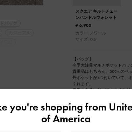
スクエア キルトチェー
ンハンドルウォレット
ドバッグ
¥ 6,900
カジュアル
カラー: ノワール
サイズ: XXS
イテム
ドトゥ
厚底
【バッグ】
ーデ
秋コーデ
今季大注目マルチポケットバッ
行
デート
貴重品はもちろん、500mlの
外ポケットが4つ付いていて、
くれます。
光沢のあるレザー調なのでカジ
ト！
ike you're shopping from
Unite
【シューズ】
冬にぴったりなアンクルブーツ
of America
見た目より軽量で、厚みのある
シンプルで履き回しやすく、ス