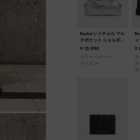
Rachel レイチェル マル
R
チポケット ショルダー
ィ
バッグ
¥ 13,900
¥ 
カラー: シルバー
カ
サイズ: M
ス
サイ