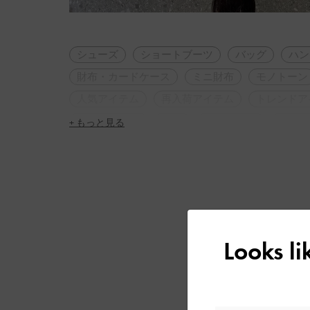
シューズ
ショートブーツ
バッグ
ハン
財布・カードケース
ミニ財布
モノトーン
人気アイテム
再入荷アイテム
トレンドア
2WAY・3WAY
軽量
パーティー
ラウン
+ もっと見る
シンプル・ベーシック
大人コーデ
休日コ
冬コーデ
高身長コーデ
アウトドア
旅
女子会
脚長効果
Looks l