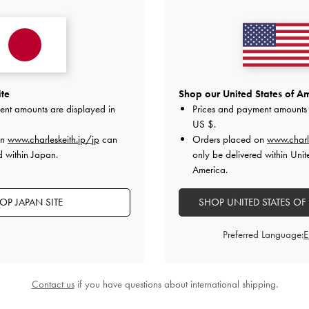
23.5-24.0/37の普段サイズ
【ウォレット】
キルトチェーンウォレットが再
5枚のカード入れ、お札とコイ
取り外せるチェーンストラップ
も！
ite
Shop our United States of Am
ent amounts are displayed in
Prices and payment amounts 
2024-11-29 にアップロード
US $
.
on
www.charleskeith.jp/jp
can
Orders placed on
www.charl
d within Japan.
only be delivered within Unit
America.
OP JAPAN SITE
SHOP UNITED STATES OF
Preferred Language:
Contact us
if you have questions about international shipping.