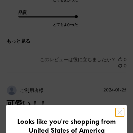
とてもよかった
品質
とてもよかった
もっと見る
このレビューは役に立ちましたか？
0
0
公
2024-01-25
ご利用者様
開
可愛い！！
日
Looks like you're shopping from
United States of America
雪で濡れても汚れないから道民おすすめします