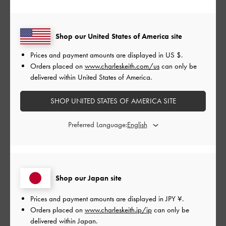
|
サイズ:
37/23.5cm
カラー:
ブラック系
デザイン
Shop our United States of America site
とてもよかった
Prices and payment amounts are displayed in
US $
.
Orders placed on
www.charleskeith.com/us
can only be
品質
delivered within United States of America.
とてもよかった
SHOP UNITED STATES OF AMERICA SITE
もっと見る
Preferred Language:
このレビューは役に立ちましたか？
0
0
Shop our Japan site
Prices and payment amounts are displayed in
JPY ¥
.
公
2024-01-16
ご利用者様
Orders placed on
www.charleskeith.jp/jp
can only be
開
delivered within Japan.
クロエさんのレビュー
日