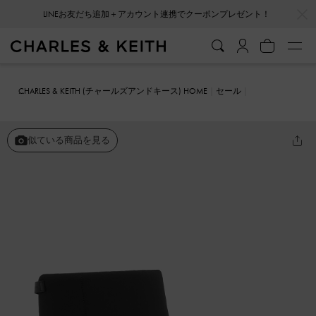
…
…
LINEお友だち追加＋アカウント連携でクーポンプレゼント！
CHARLES & KEITH (チャールズアンドキース) HOME
セール
シューズ
ブーツ
Romilly ロミリ パッフィーアンクルブーツ
似ている商品を見る