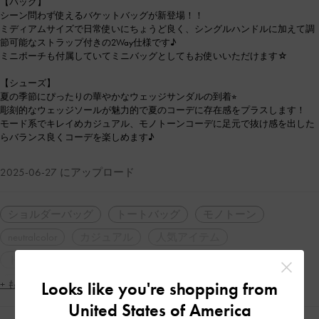
【バッグ】
シーン問わず使えるバケットバッグが新登場！！
ミディアムサイズで日常使いにちょうど良く、シングルハンドルに加えて調
節可能なストラップ付きの2Way仕様です♪
ミニポーチも付属していてミニバッグとしてもお使いいただけます☆
【シューズ】
夏の季節にぴったりの華やかなウェッジサンダルの到着⭐︎
彫刻的なウェッジソールが魅力的で夏のコーデに存在感をプラスします！
モード系でキレイめカジュアル、モノトーンコーデに足元で抜け感を出した
らバランス良くコーデを楽しめます♪
2025-06-27 にアップロード
ショルダーバッグ
トートバッグ
モノトーン
neutralcolor
カジュアル
人気アイテム
トレンドアイテム
2WAY・3WAY
軽量
デザインヒール
シンプル・ベーシック
大人コーデ
Looks like you're shopping from
+ もっと見る
休日コーデ
高身長コーデ
デート
女子会
United States of America