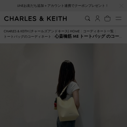
…
…
LINEお友だち追加＋アカウント連携でクーポンプレゼント！
CHARLES & KEITH (チャールズアンドキース) HOME
コーディネート一覧
心斎橋筋 ME トートバッグ のコー
トートバッグのコーディネート
ディネート