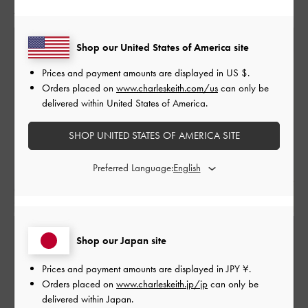
人気のコーディネート
脚長効果
Shop our United States of America site
Prices and payment amounts are displayed in
US $
.
Orders placed on
www.charleskeith.com/us
can only be
delivered within United States of America.
SHOP UNITED STATES OF AMERICA SITE
Preferred Language:
Shop our Japan site
Prices and payment amounts are displayed in
JPY ¥
.
Orders placed on
www.charleskeith.jp/jp
can only be
delivered within Japan.