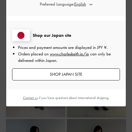
Preferred Language:
Shop our Japan site
Prices and payment amounts are displayed in
JPY ¥
.
Orders placed on
www.charleskeith.jp/jp
can only be
delivered within Japan.
SHOP JAPAN SITE
Contact us
if you have questions about international shipping.