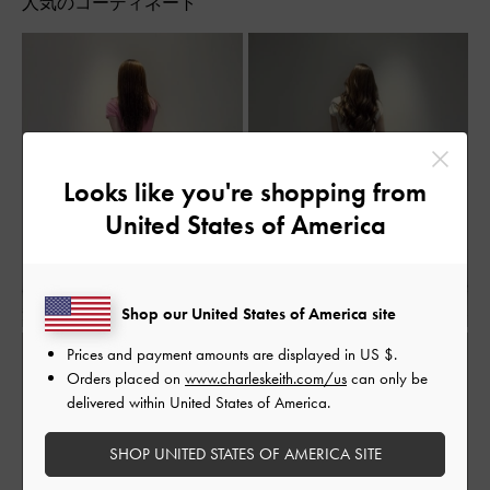
人気のコーディネート
Looks like you're shopping from
United States of America
Shop our United States of America site
Prices and payment amounts are displayed in
US $
.
Orders placed on
www.charleskeith.com/us
can only be
delivered within United States of America.
SHOP UNITED STATES OF AMERICA SITE