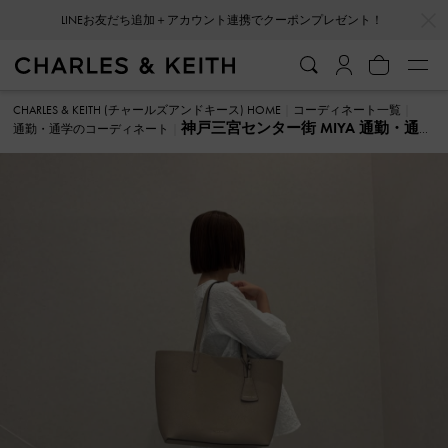
…
…
LINEお友だち追加＋アカウント連携でクーポンプレゼント！
CHARLES & KEITH (チャールズアンドキース) HOME
コーディネート一覧
神戸三宮センター街 MIYA 通勤・通
通勤・通学のコーディネート
学 のコーディネート