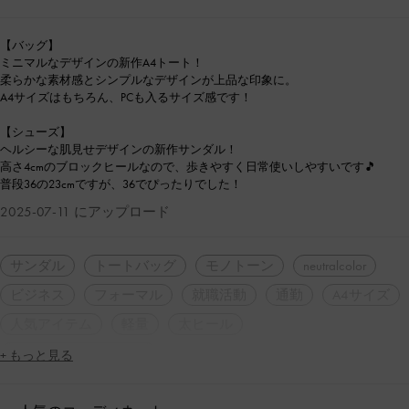
【バッグ】
ミニマルなデザインの新作A4トート！
柔らかな素材感とシンプルなデザインが上品な印象に。
A4サイズはもちろん、PCも入るサイズ感です！
【シューズ】
ヘルシーな肌見せデザインの新作サンダル！
高さ4cmのブロックヒールなので、歩きやすく日常使いしやすいです🎵
普段36の23cmですが、36でぴったりでした！
2025-07-11 にアップロード
サンダル
トートバッグ
モノトーン
neutralcolor
ビジネス
フォーマル
就職活動
通勤
A4サイズ
人気アイテム
軽量
太ヒール
シンプル・ベーシック
+ もっと見る