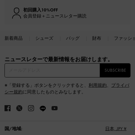
初回購入10%OFF
会員登録＋ニュースレター購読
新着商品
シューズ
バッグ
財布
ファッシ
Site footer
ニュースレターで最新情報をお届けします。​
SUBSCRIBE
※「登録する」ボタンをクリックすると、
利用規約
、
プライバ
シー規約
に同意したものとみなします。
国/地域:
日本,
JPY ¥