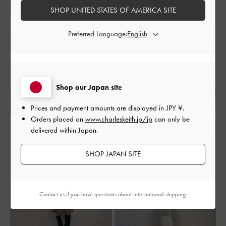
SHOP UNITED STATES OF AMERICA SITE
Preferred Language:
Shop our Japan site
Prices and payment amounts are displayed in
JPY ¥
.
Orders placed on
www.charleskeith.jp/jp
can only be
delivered within Japan.
SHOP JAPAN SITE
Contact us
if you have questions about international shipping.