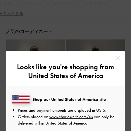
厚底
ストリート
休日コーデ
高身長コーデ
旅行
脚長効果
+ もっと見る
人気のコーディネート
Looks like you're shopping from
United States of America
Shop our United States of America site
Prices and payment amounts are displayed in
US $
.
Orders placed on
www.charleskeith.com/us
can only be
delivered within United States of America.