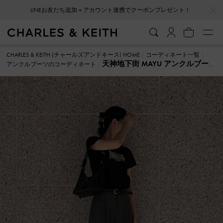
…
…
LINEお友だち追加＋アカウント連携でクーポンプレゼント！
CHARLES & KEITH (チャールズアンドキース) HOME
コーディネート一覧
天神地下街 MAYU アンクルブー
アンクルブーツのコーディネート
ツ のコーディネート