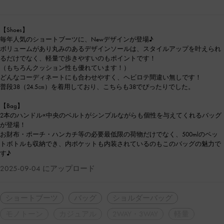
【Shoes】
毎年人気のショートブーツに、Newデザインが登場♪
ボリュームがあり丸みのあるデザインソールは、スタイルアップを叶えられ
るだけでなく、軽量で歩きやすいのもポイントです！
（もちろんクッション性も優れています！）
どんなコーディネートにも合わせやすく、ヘビロテ間違い無しです！
普段38（24.5㎝）を着用しており、こちらも38でぴったりでした。
【Bag】
2本のハンドル×中央のベルトがシンプルながらも個性を与えてくれるバッグ
が登場！
お財布・ポーチ・ハンカチ等の必要最低限の荷物だけでなく、500mlのペッ
トボトルも収納でき、内ポケットも内装されているのもこのバッグの魅力で
す♪
2025-09-04 にアップロード
ショートブーツ
バッグ
ショルダーバッグ
モノトーン
カジュアル
2WAY・3WAY
軽量