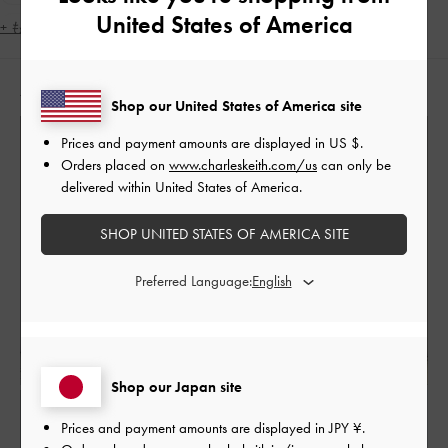
United States of America
シンプル・ベーシック
ミニマル
ナチュラル
+ もっと見る
アスレジャー
大人コーデ
休日コーデ
秋コーデ
人気のコーディネート
冬コーデ
低身長コーデ
旅行
デート
女子会
Shop our United States of America site
脚長効果
Prices and payment amounts are displayed in
US $
.
Orders placed on
www.charleskeith.com/us
can only be
delivered within United States of America.
SHOP UNITED STATES OF AMERICA SITE
Preferred Language:
Shop our Japan site
Prices and payment amounts are displayed in
JPY ¥
.