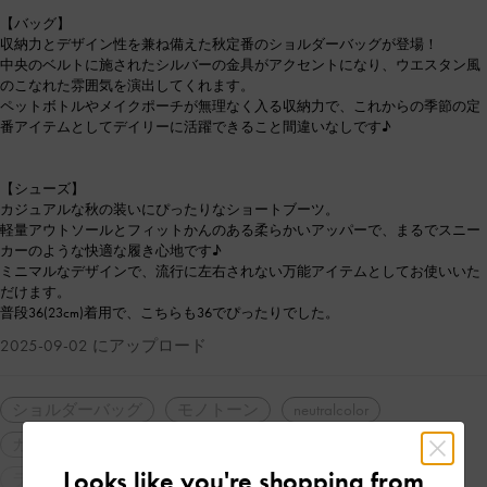
【バッグ】
収納力とデザイン性を兼ね備えた秋定番のショルダーバッグが登場！
中央のベルトに施されたシルバーの金具がアクセントになり、ウエスタン風
のこなれた雰囲気を演出してくれます。
ペットボトルやメイクポーチが無理なく入る収納力で、これからの季節の定
番アイテムとしてデイリーに活躍できること間違いなしです♪
【シューズ】
カジュアルな秋の装いにぴったりなショートブーツ。
軽量アウトソールとフィットかんのある柔らかいアッパーで、まるでスニー
カーのような快適な履き心地です♪
ミニマルなデザインで、流行に左右されない万能アイテムとしてお使いいた
だけます。
普段36(23cm)着用で、こちらも36でぴったりでした。
2025-09-02 にアップロード
ショルダーバッグ
モノトーン
neutralcolor
カジュアル
ギフト
トレンドアイテム
Looks like you're shopping from
ラウンドトゥ
厚底
ストリート
ガーリー