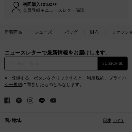
初回購入10%OFF
会員登録＋ニュースレター購読
新着商品
シューズ
バッグ
財布
ファッシ
Site footer
ニュースレターで最新情報をお届けします。​
SUBSCRIBE
※「登録する」ボタンをクリックすると、
利用規約
、
プライバ
シー規約
に同意したものとみなします。
国/地域:
日本,
JPY ¥