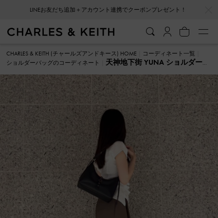
…
…
LINEお友だち追加＋アカウント連携でクーポンプレゼント！
CHARLES & KEITH (チャールズアンドキース) HOME
コーディネート一覧
天神地下街 YUNA ショルダーバ
ショルダーバッグのコーディネート
ッグ のコーディネート