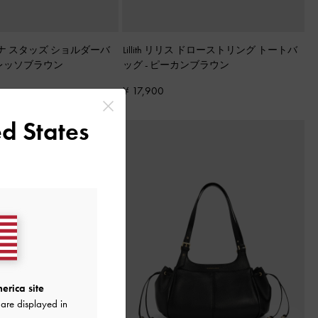
タチアナ スタッズ ショルダーバ
Lillith リリス ドローストリング トートバ
レッソブラウン
ッグ
-
ピーカンブラウン
¥ 17,900
d States
erica site
are displayed in