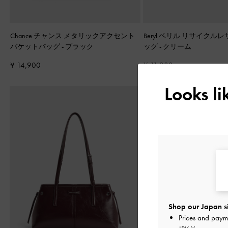
Chance チャンス メタリックアクセント
Beryl ベリル リサイクル
バケットバッグ
-
ブラック
ッグ
-
クリーム
¥ 14,900
¥ 11,900
Looks l
Shop our Japan s
Prices and paym