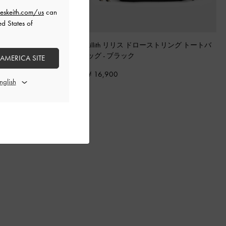
eskeith.com/us
can
ed States of
ード ボウ ヒールミュール
-
Lillith リリス ドローストリング トートバ
スチャー
ッグ
-
ブラック
 AMERICA SITE
¥ 16,900