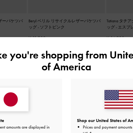
レザーバケツバ
Beryl ベリル リサイクルレザーバケツバ
Tatiana 
ッグ
-
ソフトピンク
ッグ
-
エスプ
¥ 11,900
¥ 14,900
ike you're shopping from
Unite
of America
ite
Shop our United States of Am
ent amounts are displayed in
Prices and payment amounts 