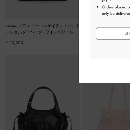
JPY ¥
.
Orders placed 
only be delivere
Noane ノアン イーロンゲイティドハンド
Tricha トリチャ ノッテ
ルショルダーバッグ
-
ワインベリーレッ
ハンドルバッグ
-
ブラック
SH
ド
¥ 13,900
¥ 13,900