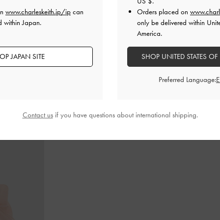
US $
.
on
www.charleskeith.jp/jp
can
Orders placed on
www.charl
d within Japan.
only be delivered within Unit
America.
ッドベルト トップ
Tricha トリチャ ノッテッドベルト トップ
レザー＆スエ
ハンドルバッグ
-
サンドベージュ
ブラックテク
OP JAPAN SITE
SHOP UNITED STATES OF
¥ 13,900
¥ 13,900
Preferred Language:
Contact us
if you have questions about international shipping.