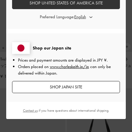
SHOP UNITED STATES OF AMERICA SITE
Preferred Language:
Shop our Japan site
Tricha トリチャ ノッテッドベルト ト
Tricha トリチャ ノッテッドベルト ト
Prices and payment amounts are displayed in
JPY ¥
.
ップハンドルバッグ
-
ブラック
ップハンドルバッグ
-
サンドベージュ
Orders placed on
www.charleskeith.jp/jp
can only be
delivered within Japan.
¥ 13,900
¥ 13,900
SHOP JAPAN SITE
Contact us
if you have questions about international shipping.