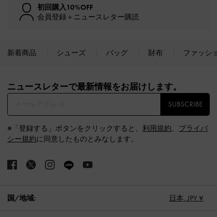
初回購入10%OFF
会員登録＋ニュースレター購読
新着商品
シューズ
バッグ
財布
ファッシ
Site footer
ニュースレターで最新情報をお届けします。​
SUBSCRIBE
※「登録する」ボタンをクリックすると、
利用規約
、
プライバ
シー規約
に同意したものとみなします。
国/地域:
日本,
JPY ¥