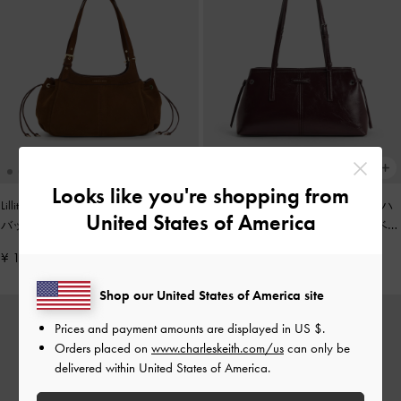
Looks like you're shopping from
Lillith リリス ドローストリング トート
Noane ノアン イーロンゲイティドハ
United States of America
バッグ
-
ピーカンブラウン
ンドルショルダーバッグ
-
ワインベリ
ーレッド
¥ 17,900
¥ 13,900
Shop our United States of America site
Prices and payment amounts are displayed in
US $
.
Orders placed on
www.charleskeith.com/us
can only be
delivered within United States of America.