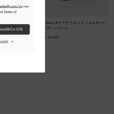
eskeith.com/us
can
ed States of
ード ボウ ヒールミュール
-
Tatiana タチアナ スタッズ ショルダーバ
スチャー
ッグ
-
ノワール
 AMERICA SITE
¥ 13,900