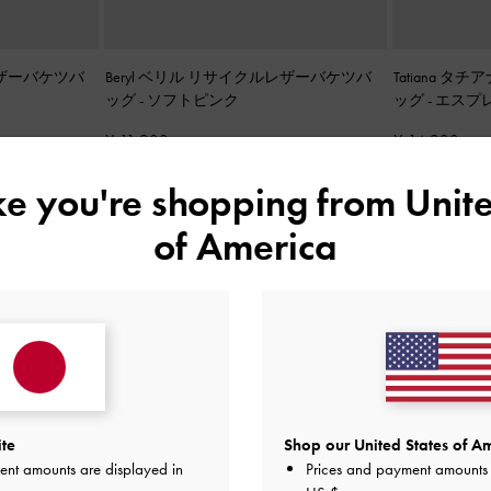
レザーバケツバ
Beryl ベリル リサイクルレザーバケツバ
Tatiana 
ッグ
-
ソフトピンク
ッグ
-
エスプ
¥ 11,900
¥ 14,900
ike you're shopping from
Unite
of America
ite
Shop our United States of Am
ent amounts are displayed in
Prices and payment amounts 