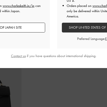
US $
.
on
www.charleskeith.jp/jp
can
Orders placed on
www.charl
d within Japan.
only be delivered within Unit
America.
ゲイティドハンド
Zephy ゼフィ タッセル トートバッグ
-
ブ
レザー＆スエ
ンベリーレッ
ラック
ブラックテク
OP JAPAN SITE
SHOP UNITED STATES OF
¥ 17,900
¥ 13,900
Preferred Language:
Contact us
if you have questions about international shipping.