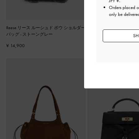
JPY ¥
.
Orders placed 
only be delivere
Reese リース ルーシュド ボウ ショルダー
Noane ノアン イーロン
バッグ
-
ストーングレー
ルショルダーバッグ
-
ワイ
SH
ド
¥ 14,900
¥ 13,900