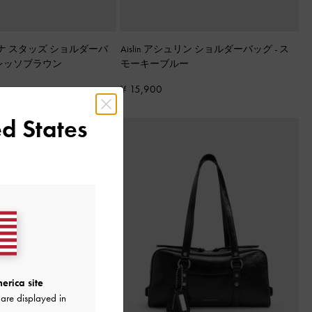
タチアナ スタッズ ショルダーバ
Aislin アシュリン ショルダーバッグ
-
ス
レッソブラウン
モーキーブルー
¥ 15,900
d States
erica site
are displayed in