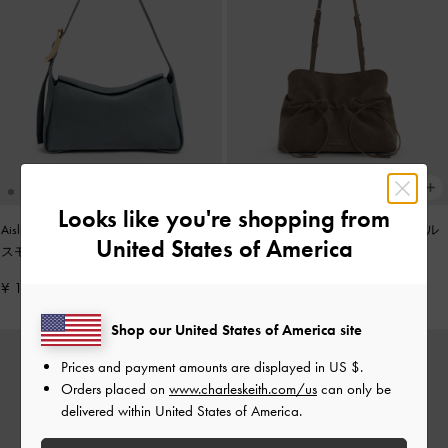
Looks like you're shopping from
Aislin アシュリン ショルダーバッグ
-
Reese リース ルーシュド ボウ ショル
United States of America
スモーキーブルー
ダーバッグ
-
ストーングレー
¥ 15,900
¥ 14,900
Shop our United States of America site
Prices and payment amounts are displayed in
US $
.
Orders placed on
www.charleskeith.com/us
can only be
delivered within United States of America.