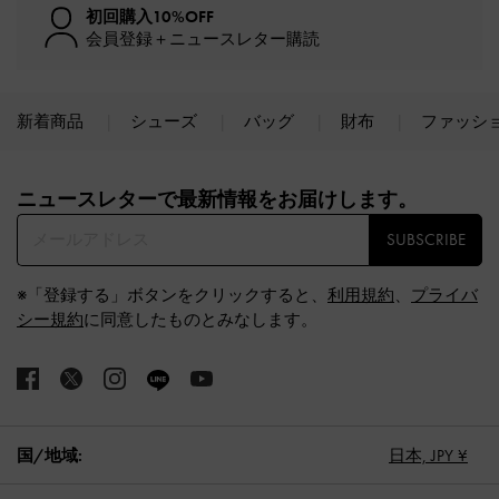
初回購入10%OFF
会員登録＋ニュースレター購読
新着商品
シューズ
バッグ
財布
ファッシ
Site footer
ニュースレターで最新情報をお届けします。​
SUBSCRIBE
※「登録する」ボタンをクリックすると、
利用規約
、
プライバ
シー規約
に同意したものとみなします。
国/地域:
日本,
JPY ¥