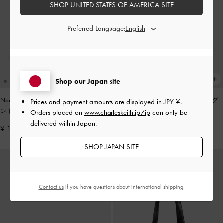
SHOP UNITED STATES OF AMERICA SITE
Preferred Language:
Shop our Japan site
Noane ノアン イーロンゲイティドハ
Zephy ゼフィ タッセル トートバッグ
-
Prices and payment amounts are displayed in
JPY ¥
.
ンドルショルダーバッグ
-
ワインベリ
ブラック
Orders placed on
www.charleskeith.jp/jp
can only be
ーレッド
delivered within Japan.
¥ 13,900
¥ 17,900
SHOP JAPAN SITE
Contact us
if you have questions about international shipping.