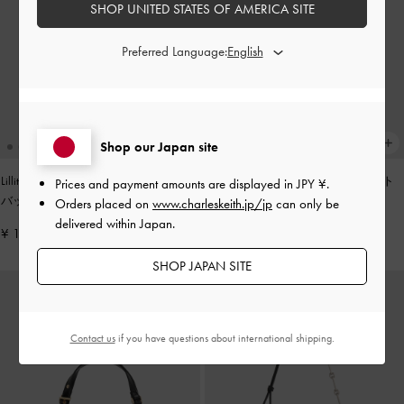
SHOP UNITED STATES OF AMERICA SITE
Preferred Language:
Shop our Japan site
Lillith リリス ドローストリング トート
Tricha トリチャ ノッテッドベルト ト
Prices and payment amounts are displayed in
JPY ¥
.
バッグ
-
ピーカンブラウン
ップハンドルバッグ
-
ブラック
Orders placed on
www.charleskeith.jp/jp
can only be
delivered within Japan.
¥ 17,900
¥ 13,900
SHOP JAPAN SITE
Contact us
if you have questions about international shipping.