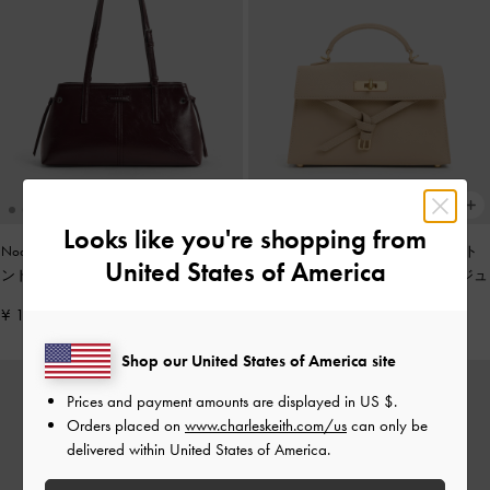
Looks like you're shopping from
Noane ノアン イーロンゲイティドハ
Tricha トリチャ ノッテッドベルト ト
United States of America
ンドルショルダーバッグ
-
ワインベリ
ップハンドルバッグ
-
サンドベージュ
ーレッド
¥ 13,900
¥ 13,900
Shop our United States of America site
Prices and payment amounts are displayed in
US $
.
Orders placed on
www.charleskeith.com/us
can only be
delivered within United States of America.