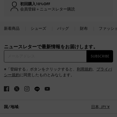
初回購入10%OFF
会員登録＋ニュースレター購読
新着商品
シューズ
バッグ
財布
ファッシ
Site footer
ニュースレターで最新情報をお届けします。​
SUBSCRIBE
※「登録する」ボタンをクリックすると、
利用規約
、
プライバ
シー規約
に同意したものとみなします。
国/地域:
日本,
JPY ¥