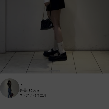
La
身長: 160cm
ストア: ルミネ立川