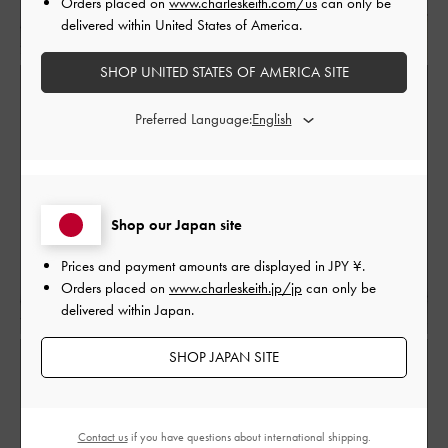
Orders placed on
www.charleskeith.com/us
can only be
delivered within United States of America.
SHOP UNITED STATES OF AMERICA SITE
Preferred Language:
Shop our Japan site
Prices and payment amounts are displayed in
JPY ¥
.
Orders placed on
www.charleskeith.jp/jp
can only be
delivered within Japan.
SHOP JAPAN SITE
Contact us
if you have questions about international shipping.