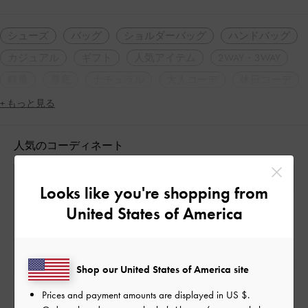
シューズ
バッグ
ショルダーバッグ
ハンドバッグ
カジュアル
ギフト
人気アイテム
2WAY・3WAY
軽量
厚底
ナチュラル
大人コーデ
休日コーデ
春コーデ
夏コーデ
アウトドア
旅行
デート
+ もっと見る
女子会
人気のコーディネート
Looks like you're shopping from
United States of America
Shop our United States of America site
Prices and payment amounts are displayed in
US $
.