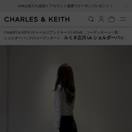
…
…
LINEお友だち追加＋アカウント連携でクーポンプレゼント！
CHARLES & KEITH (チャールズアンドキース) HOME
コーディネート一覧
ルミネ立川 LA ショルダーバッ
ショルダーバッグのコーディネート
グ のコーディネート