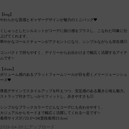
【bag】
やわらかな質感とギャザーデザインが魅力のミニバッグ🖤
くしゅっとしたシルエットがコーデに抜け感をプラスし、こなれた印象に仕
上げてくれます。
華やかなゴールドチェーンがアクセントになり、シンプルながらも存在感◎
コンパクトで持ちやすく、デイリーからお出かけまで幅広く活躍するアイテ
ムです✨
【shoes】
ボリューム感のあるプラットフォームソールが目を惹くメリージェーンシュ
ーズ🖤
厚底デザインでスタイルアップを叶えつつ、安定感のある履き心地も魅力。
ストラップ付きでしっかりフィットし、歩きやすさも◎
シンプルなブラックカラーでどんなコーデにも合わせやすく、
カジュアルからモードまで幅広く活躍してくれる一足です✨
着用サイズ37/23.5〜24(普段着用23.5cm)
2026-04-30 にアップロード