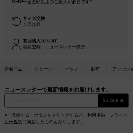
一定金額以上のご購入が必要です*
サイズ交換
１回無料
初回購入10%OFF
会員登録＋ニュースレター購読
新着商品
シューズ
バッグ
財布
ファッシ
Site footer
ニュースレターで最新情報をお届けします。​
SUBSCRIBE
※「登録する」ボタンをクリックすると、
利用規約
、
プライバ
シー規約
に同意したものとみなします。