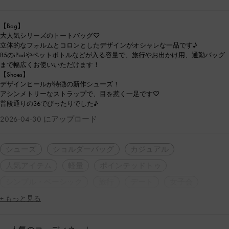
【Bag】
大人気シリーズのトートバッグ♡
立体的なフォルムとコロンとしたデザインがオシャレな一品です♪
B5のiPadやペットボトルなどが入る容量で、旅行やお出かけ用、通勤バッグ
まで幅広くお使いいただけます！
【Shoes】
デザインヒールが特徴の新作シューズ！
アシンメトリーなストラップで、目を惹く一足です♡
普段通りの36でぴったりでした♪
2026-04-30 にアップロード
シューズ
ショルダーバッグ
カジュアル
人気アイテム
軽量
ポインテッドトゥ
シンプル・ベーシック
旅行
デート
女子会
+ もっと見る