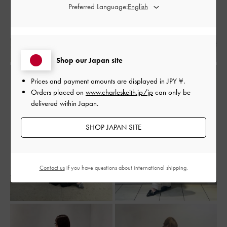
Preferred Language:
Shop our Japan site
Prices and payment amounts are displayed in
JPY ¥
.
Orders placed on
www.charleskeith.jp/jp
can only be
delivered within Japan.
SHOP JAPAN SITE
Contact us
if you have questions about international shipping.