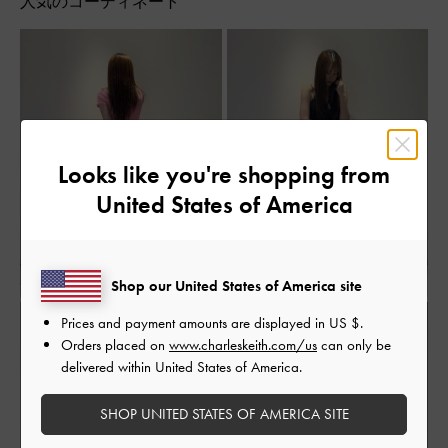
人気のコーディネート
Looks like you're shopping from
United States of America
Shop our United States of America site
Prices and payment amounts are displayed in
US $
.
Orders placed on
www.charleskeith.com/us
can only be
delivered within United States of America.
SHOP UNITED STATES OF AMERICA SITE