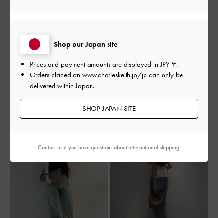
大人コーデ
休日コーデ
マタニティコーデ
春コーデ
秋コーデ
冬コーデ
低身長コーデ
高身長コーデ
旅行
デート
女子会
通勤コーデ
Shop our Japan site
Prices and payment amounts are displayed in
JPY ¥
.
Orders placed on
www.charleskeith.jp/jp
can only be
delivered within Japan.
SHOP JAPAN SITE
Contact us
if you have questions about international shipping.