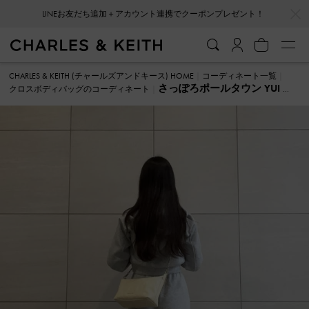
…
…
LINEお友だち追加＋アカウント連携でクーポンプレゼント！
CHARLES & KEITH (チャールズアンドキース) HOME
コーディネート一覧
さっぽろポールタウン YUI ク
クロスボディバッグのコーディネート
ロスボディバッグ のコーディネート