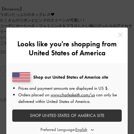
【Accessory】
リボンたっぷりのネックレス♥
たくさんのリボンとピンクのストーンが可愛い！
コーデにガーリーさ・フェミニンさをプラスしたい時にぴったりのアクセサ
リーです♪
シリーズのブレスレット・ピアスと合わせるのも◎
Looks like you're shopping from
こちらもギフトにおすすめです🎁
United States of America
2026-06-16 にアップロード
シューズ
スニーカー
バッグ
ショルダーバッグ
Shop our United States of America site
ハンドバッグ
財布・カードケース
ミニ財布
Prices and payment amounts are displayed in
US $
.
アクセサリー・小物
ネックレス
カジュアル
通勤
Orders placed on
www.charleskeith.com/us
can only be
ギフト
人気アイテム
トレンドアイテム
+ もっと見る
delivered within United States of America.
2WAY・3WAY
軽量
パーティー
ラウンドトゥ
SHOP UNITED STATES OF AMERICA SITE
人気のコーディネート
フェミニン
ジェンダーレス
ガーリー
シンプル・ベーシック
スポーティ
ママコーデ
Preferred Language: