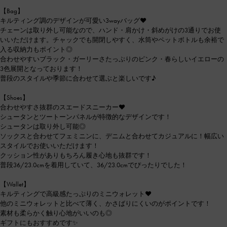
【Bag】
キルティング調のデザインが可愛い3wayバッグ♥
チェーンは取り外し可能なので、ハンド・肩かけ・斜めがけの3通りでお使
いいただけます。チャックでも開閉しやすく、水筒やペットボトルも余裕で
入る収納力もポイント◎
合わせやすいブラック・ガーリーさたっぷりのピンク・春らしいイエローの
3色展開となっております！
普段のスタイルや季節に合わせて選ぶと楽しいです♪
【Shoes】
合わせやすさ抜群のスエードスニーカー♥
シュータンとツートーンパネルが特徴的なデザインです！
シュータンは取り外し可能◎
ソックスと合わせてフェミニンに、デニムと合わせてカジュアルに！幅広い
スタイルでお使いいただけます！
クッション性がありもちろん履き心地も抜群です！
普段36/23.0cmを着用していて、36/23.0cmでぴったりでした！
【Wallet】
キルティングで高級感たっぷりのミニウォレット♥
他のミニウォレットと比べて薄く、かさばりにくいのがポイントです！
素材も柔らかく触り心地がいいのも◎
ギフトにもおすすめです✨