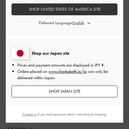
SHOP UNITED STATES OF AMERICA SITE
品質
Preferred Language:
とてもよかった
もっと見る
Shop our Japan site
フィルター
Prices and payment amounts are displayed in
JPY ¥
.
並べ替え
最新
:
Orders placed on
www.charleskeith.jp/jp
can only be
delivered within Japan.
公
SHOP JAPAN SITE
2026-06-20
ご利用者様
開
荷物が沢山はいる！
日
Contact us
if you have questions about international shipping.
まずはかわいい