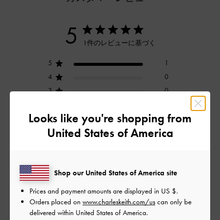
5
1件のレビューに基づく
5
1
4
0
3
0
2
0
Looks like you're shopping from
1
0
United States of America
レビューを書く
Shop our United States of America site
Prices and payment amounts are displayed in
US $
.
デザイン
Orders placed on
www.charleskeith.com/us
can only be
delivered within United States of America.
とてもよかった