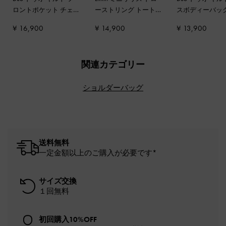
ロントポケット チェ
ーストリング トート
スボディーバッ
ーン ホーボーバッグ
-
バッグ
-
ブラック
ターイエロー
¥ 16,900
¥ 14,900
¥ 13,900
クリーム
関連カテゴリー
ショルダーバッグ
送料無料
一定金額以上のご購入が必要です*
サイズ交換
１回無料
初回購入10%OFF