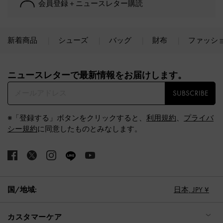
会員登録＋ニュースレター購読
新着商品
シューズ
バッグ
財布
ファッシ
Site footer
ニュースレターで最新情報をお届けします。​
SUBSCRIBE
※「登録する」ボタンをクリックすると、
利用規約
、
プライバ
シー規約
に同意したものとみなします。
国/地域:
日本,
JPY ¥
カスタマーケア