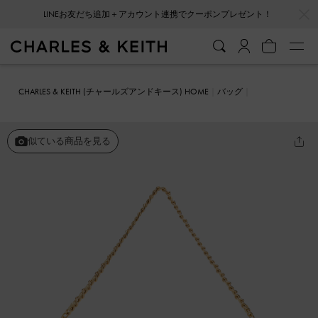
…
…
LINEお友だち追加＋アカウント連携でクーポンプレゼント！
CHARLES & KEITH (チャールズアンドキース) HOME
バッグ
ショルダーバッグ
Duo ドゥオ キルティング ショルダーバッグ
似ている商品を見る