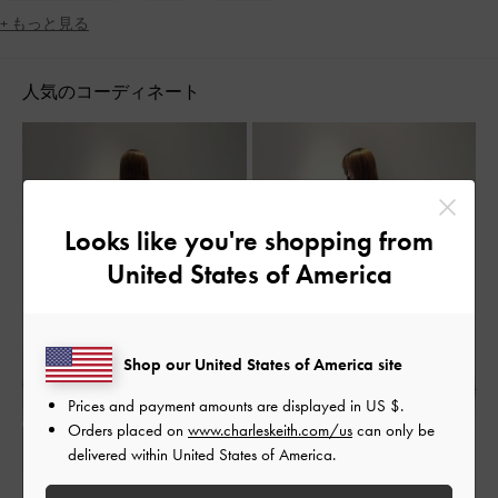
+ もっと見る
人気のコーディネート
Looks like you're shopping from
United States of America
Shop our United States of America site
Prices and payment amounts are displayed in
US $
.
Orders placed on
www.charleskeith.com/us
can only be
delivered within United States of America.