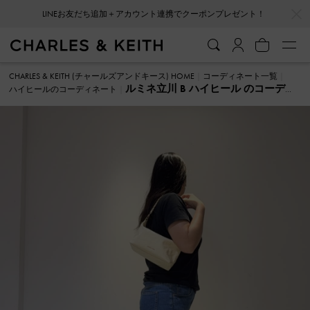
…
…
LINEお友だち追加＋アカウント連携でクーポンプレゼント！
CHARLES & KEITH (チャールズアンドキース) HOME
コーディネート一覧
ルミネ立川 B ハイヒール のコーディ
ハイヒールのコーディネート
ネート