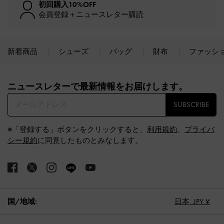
初回購入10%OFF
会員登録＋ニュースレター購読
新着商品
シューズ
バッグ
財布
ファッシ
Site footer
ニュースレターで最新情報をお届けします。​
SUBSCRIBE
※「登録する」ボタンをクリックすると、
利用規約
、
プライバ
シー規約
に同意したものとみなします。
国/地域:
日本,
JPY ¥