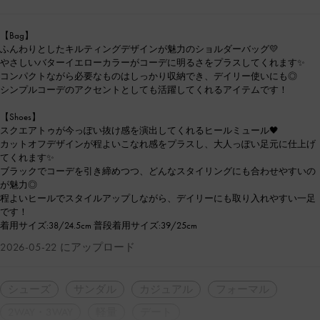
【Bag】
ふんわりとしたキルティングデザインが魅力のショルダーバッグ💛
やさしいバターイエローカラーがコーデに明るさをプラスしてくれます✨
コンパクトながら必要なものはしっかり収納でき、デイリー使いにも◎
シンプルコーデのアクセントとしても活躍してくれるアイテムです！
【Shoes】
スクエアトゥが今っぽい抜け感を演出してくれるヒールミュール🖤
カットオフデザインが程よいこなれ感をプラスし、大人っぽい足元に仕上げ
てくれます✨
ブラックでコーデを引き締めつつ、どんなスタイリングにも合わせやすいの
が魅力◎
程よいヒールでスタイルアップしながら、デイリーにも取り入れやすい一足
です！
着用サイズ:38/24.5cm 普段着用サイズ:39/25cm
2026-05-22 にアップロード
シューズ
サンダル
カジュアル
フォーマル
2WAY・3WAY
軽量
デート