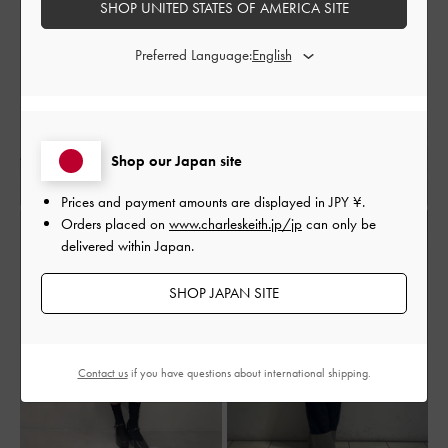
SHOP UNITED STATES OF AMERICA SITE
Preferred Language:
Shop our Japan site
Prices and payment amounts are displayed in
JPY ¥
.
Orders placed on
www.charleskeith.jp/jp
can only be
delivered within Japan.
SHOP JAPAN SITE
Contact us
if you have questions about international shipping.