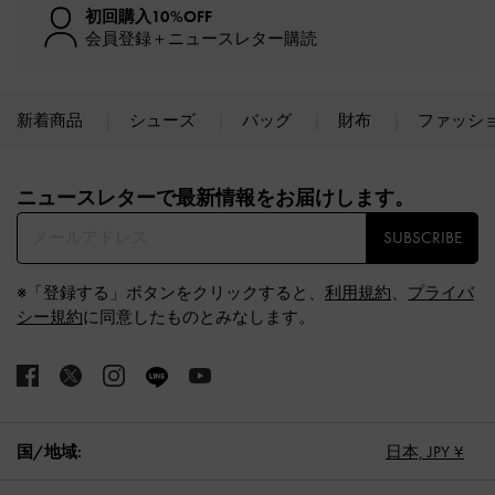
初回購入10%OFF
会員登録＋ニュースレター購読
新着商品
シューズ
バッグ
財布
ファッシ
Site footer
ニュースレターで最新情報をお届けします。​
SUBSCRIBE
※「登録する」ボタンをクリックすると、
利用規約
、
プライバ
シー規約
に同意したものとみなします。
国/地域:
日本,
JPY ¥