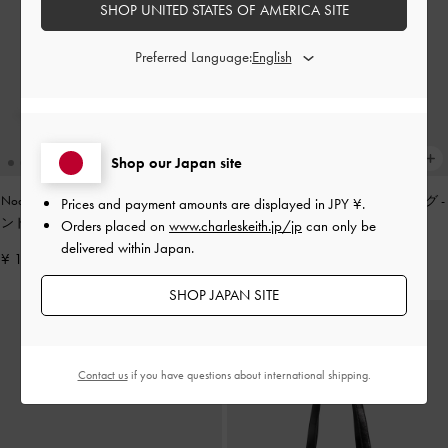
SHOP UNITED STATES OF AMERICA SITE
Preferred Language:
Shop our Japan site
Noane ノアン イーロンゲイティドハ
Zephy ゼフィ タッセル トートバッグ
-
Prices and payment amounts are displayed in
JPY ¥
.
ンドルショルダーバッグ
-
ワインベリ
ブラック
Orders placed on
www.charleskeith.jp/jp
can only be
ーレッド
delivered within Japan.
¥ 13,900
¥ 17,900
SHOP JAPAN SITE
Contact us
if you have questions about international shipping.