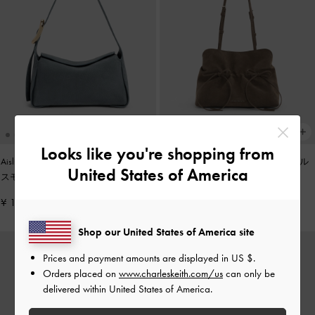
Looks like you're shopping from
Aislin アシュリン ショルダーバッグ
-
Reese リース ルーシュド ボウ ショル
United States of America
スモーキーブルー
ダーバッグ
-
ストーングレー
¥ 15,900
¥ 14,900
Shop our United States of America site
Prices and payment amounts are displayed in
US $
.
Orders placed on
www.charleskeith.com/us
can only be
delivered within United States of America.