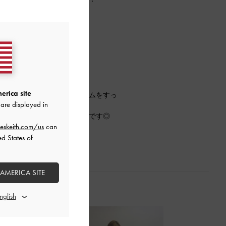
一足です👡
た！
魅力の三つ折りウォレット👛
erica site
つ折り仕様で、必要なアイテムをすっ
are displayed in
お使いいただくのもおすすめです◎
eskeith.com/us
can
ed States of
 AMERICA SITE