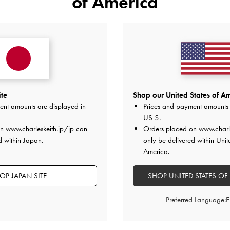
of America
これからの季節に活躍してくれる
〔サイズ感〕
普段25cmで39でぴったりでし
【Wallet】
上品なキルティングデザインが
ite
Shop our United States of Am
開閉しやすく使い勝手の良い三
ent amounts are displayed in
Prices and payment amounts 
きり収納できます♪
US $
.
同シリーズのバッグと合わせて
on
www.charleskeith.jp/jp
can
Orders placed on
www.charl
2026-06-15 にアップロード
d within Japan.
only be delivered within Unit
America.
OP JAPAN SITE
SHOP UNITED STATES OF
Preferred Language: