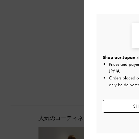
Shop our Japan s
Prices and paym
JPY ¥
.
Orders placed 
only be delivere
SH
人気のコーディネート