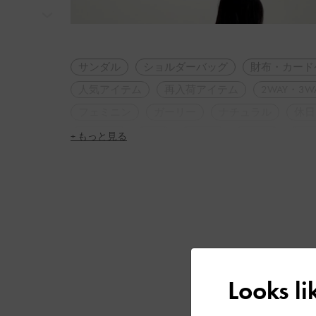
次
サンダル
ショルダーバッグ
財布・カード
人気アイテム
再入荷アイテム
2WAY・3W
フェミニン
ガーリー
ナチュラル
休日
夏コーデ
旅行
デート
女子会
脚
+ もっと見る
Looks l