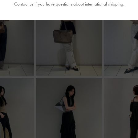
Contact us
if you have questions about international shipping.