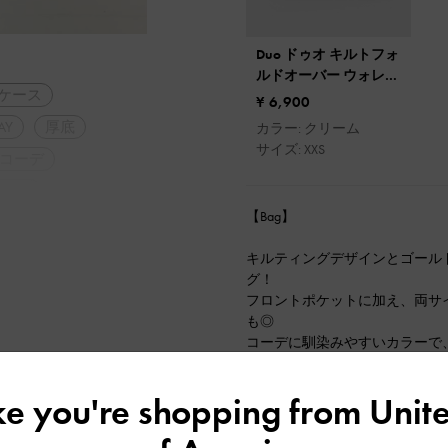
Duo ドゥオ キルトフォ
ルドオーバー ウォレッ
ケース
ト
¥ 6,900
AY
厚底
カラー: クリーム
サイズ: XXS
コーデ
長効果
【Bag】
キルティングデザインとゴール
グ！
フロントポケットに加え、両サ
も◎
コーデに馴染みやすいカラーで
【Shoes】
ike you're shopping from
Unite
足元を華やかに演出してくれる
ル★
厚みのあるウェッジソールで安