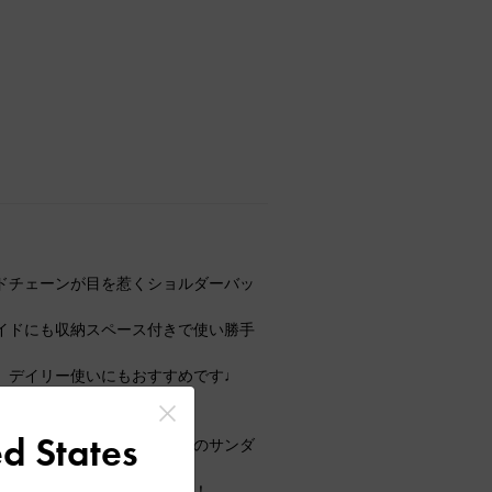
ドチェーンが目を惹くショルダーバッ
イドにも収納スペース付きで使い勝手
、デイリー使いにもおすすめです♩
d States
カットワークデザインが魅力のサンダ
定感があり、快適な履き心地！